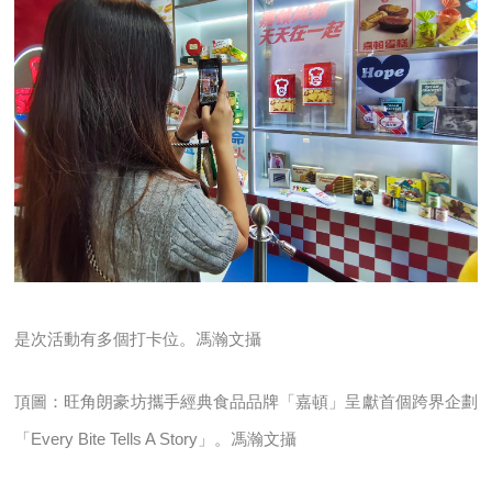
是次活動有多個打卡位。馮瀚文攝
頂圖：旺角朗豪坊攜手經典食品品牌「嘉頓」呈獻首個跨界企劃
「Every Bite Tells A Story」。馮瀚文攝