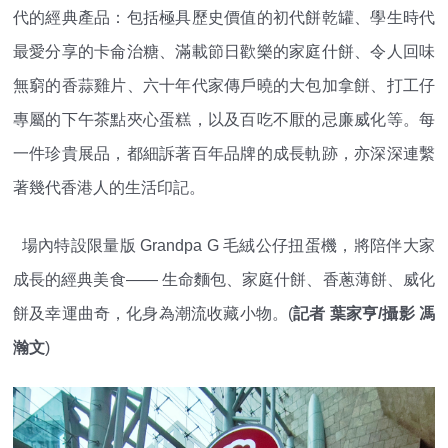
代的經典產品：包括極具歷史價值的初代餅乾罐、學生時代
最愛分享的卡侖治糖、滿載節日歡樂的家庭什餅、令人回味
無窮的香蒜雞片、六十年代家傳戶曉的大包加拿餅、打工仔
專屬的下午茶點夾心蛋糕，以及百吃不厭的忌廉威化等。每
一件珍貴展品，都細訴著百年品牌的成長軌跡，亦深深連繫
著幾代香港人的生活印記。
場內特設限量版 Grandpa G 毛絨公仔扭蛋機，將陪伴大家
成長的經典美食—— 生命麵包、家庭什餅、香蔥薄餅、威化
餅及幸運曲奇，化身為潮流收藏小物。(
記者 葉家亨/攝影 馮
瀚文
)