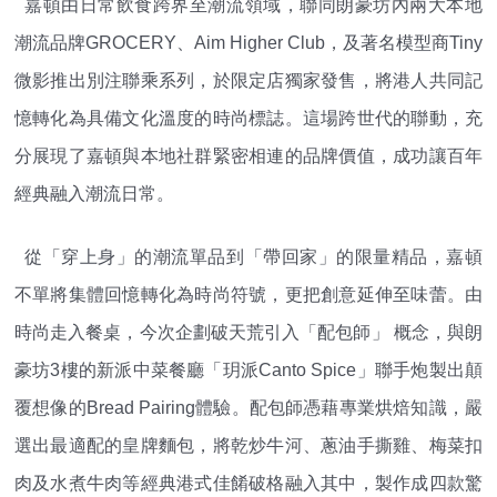
嘉頓由日常飲食跨界至潮流領域，聯同朗豪坊內兩大本地
潮流品牌GROCERY、Aim Higher Club，及著名模型商Tiny
微影推出別注聯乘系列，於限定店獨家發售，將港人共同記
憶轉化為具備文化溫度的時尚標誌。這場跨世代的聯動，充
分展現了嘉頓與本地社群緊密相連的品牌價值，成功讓百年
經典融入潮流日常。
從「穿上身」的潮流單品到「帶回家」的限量精品，嘉頓
不單將集體回憶轉化為時尚符號，更把創意延伸至味蕾。由
時尚走入餐桌，今次企劃破天荒引入「配包師」 概念，與朗
豪坊3樓的新派中菜餐廳「玥派Canto Spice」聯手炮製出顛
覆想像的Bread Pairing體驗。配包師憑藉專業烘焙知識，嚴
選出最適配的皇牌麵包，將乾炒牛河、蔥油手撕雞、梅菜扣
肉及水煮牛肉等經典港式佳餚破格融入其中，製作成四款驚