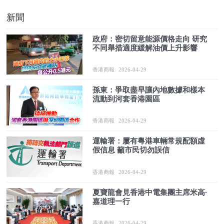
新聞
政府：密切留意能源價格走向 研究
不同舉措適度緩解油價上升影響
香港商報
2026-04-29
孫東：爭取盡早讓內地數據和樣本
流動到河套香港園區
香港商報
2026-04-29
運輸署：屢有粵港車輛常規配額虛
假信息 籲市民切勿誤信
香港商報
2026-04-29
夏寶龍會見香港中電集團主席米高·
嘉道理一行
香港商報
2026-04-29