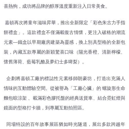
喜熱狗，成功將品牌的醇厚溫度重新注入日常美食。
嘉頓再次將童年滋味昇華，推出全新限定「彩色朱古力手指
餅禮盒」。這款禮盒不僅滿載復古情懷，更注入破格的潮流
元素—鐵盒以早期廠房建築為靈感，換上別具型格的全新包
裝，內藏五款專屬的新穎驚喜口味（陽光香橙、清新檸檬、
懷舊薄荷、藍莓乳酪及夢幻士多啤梨）。
企劃將嘉頓工廠的標誌性元素移師朗豪坊，打造出充滿人
情味的互動體驗空間。從被譽為「工廠心臟」的 螺旋形生命
麵包晾涼架 、載滿彩色膠托盤的經典送貨車、結合霓虹燈與
鏡面的型格打卡牆，到專屬互動拍照區。
同場特設的百年故事展區猶如時光隧道，展出多款跨越年