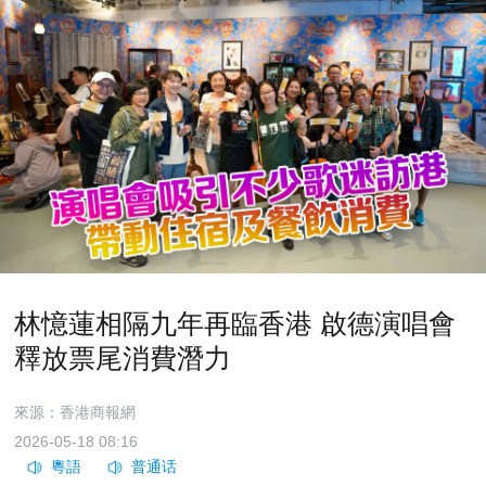
林憶蓮相隔九年再臨香港 啟德演唱會
釋放票尾消費潛力
來源：香港商報網
2026-05-18 08:16