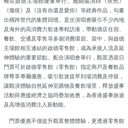
晚在啟德主場館隆重舉行。她細膩演繹《依然》
《傷痕》及《沒有你還是愛你》等經典作品，勾畫
出橫跨世代的集體回憶。是次演唱會吸引不少內地
及海外的高消費力歌迷專程訪港，帶動酒店住宿、
餐飲、交通及零售等多個消費環節。當中，與啟德
主場館相互連結的啟德零售館，成為承接人流及延
伸體驗的重要節點。配合演唱會舉行，觀眾憑當日
門票可於啟德零售館（零售館）指定商戶及餐飲品
牌尊享專屬優惠，吸引歌迷提早到場消費及停留，
讓觀演體驗自然延伸至購物及餐飲場景，釋放盛事
活動與應援經濟之協同疊加效應，為香港盛事旅遊
及高增值消費注入新動能。
門票優惠不僅提升觀眾整體體驗，更透過零售館