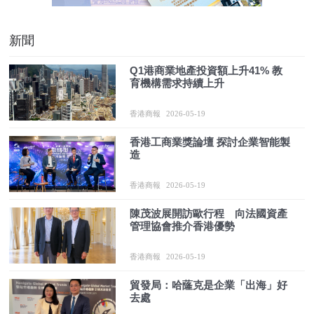
新聞
Q1港商業地產投資額上升41% 教
育機構需求持續上升
香港商報
2026-05-19
香港工商業獎論壇 探討企業智能製
造
香港商報
2026-05-19
陳茂波展開訪歐行程 向法國資產
管理協會推介香港優勢
香港商報
2026-05-19
貿發局：哈蕯克是企業「出海」好
去處