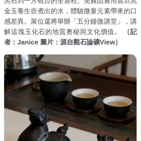
黑石到一方硯台的全過程。免費品嘗用震旦黑
金玉養生壺煮出的水，體驗微量元素帶來的口
感差異。展位還將舉辦「五分鐘微講堂」，講
解這塊玉化石的地質奧秘與文化價值。
（記
者：Janice 圖片：源自觀石論礦View）