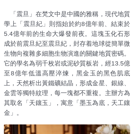
「震旦」在梵文中是中國的雅稱，現代地質
學上「震旦紀」則指始於約8億年前、結束於
5.4億年前的生命大爆發前夜。這塊玉化石形
成於前震旦紀至震旦紀，封存着地球從簡單微
生物向複雜多細胞生物演進的關鍵地質密碼。
它的學名為弱千枚岩或泥砂質板岩，經13.5億
至8億年低溫高壓淬煉，黑金玉的黑色肌底
上，天然析出黃鐵礦結晶，形成金星、銀線、
金雲等獨特紋理，每一塊都不重複。主辦方為
其取名「天鑲玉」，寓意「墨玉為底，天工鑲
金」。