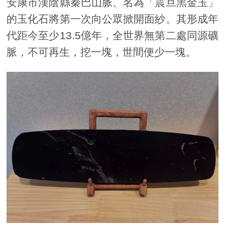
安康市漢陰縣秦巴山脈、名為「震旦黑金玉」
的玉化石將第一次向公眾掀開面紗。其形成年
代距今至少13.5億年，全世界無第二處同源礦
脈，不可再生，挖一塊，世間便少一塊。