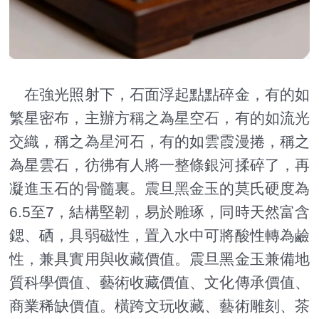
在強光照射下，石面浮起點點碎金，有的如
繁星密布，主辦方稱之為星空石，有的如流光
交織，稱之為星河石，有的如雲霞漫捲，稱之
為星雲石，彷彿有人將一整條銀河揉碎了，再
凝進玉石的骨髓裏。震旦黑金玉的莫氏硬度為
6.5至7，結構堅韌，易於雕琢，同時天然富含
鍶、硒，具弱磁性，置入水中可將酸性轉為鹼
性，兼具實用與收藏價值。震旦黑金玉兼備地
質科學價值、藝術收藏價值、文化傳承價值、
商業稀缺價值。橫跨文玩收藏、藝術雕刻、茶