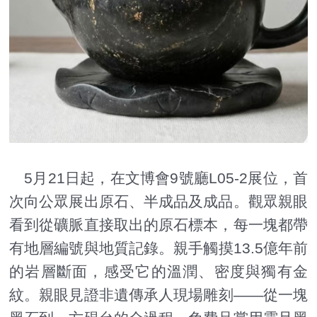
5月21日起，在文博會9號廳L05-2展位，首
次向公眾展出原石、半成品及成品。觀眾親眼
看到從礦脈直接取出的原石標本，每一塊都帶
有地層編號與地質記錄。親手觸摸13.5億年前
的岩層斷面，感受它的溫潤、密度與獨有金
紋。親眼見證非遺傳承人現場雕刻——從一塊