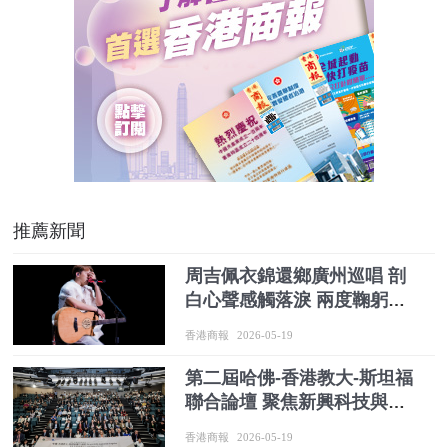
推薦新聞
周吉佩衣錦還鄉廣州巡唱 剖
白心聲感觸落淚 兩度鞠躬感
謝樂迷陪伴走過二十年高山
香港商報
2026-05-19
低谷
第二屆哈佛-香港教大-斯坦福
聯合論壇 聚焦新興科技與未
來人才
香港商報
2026-05-19