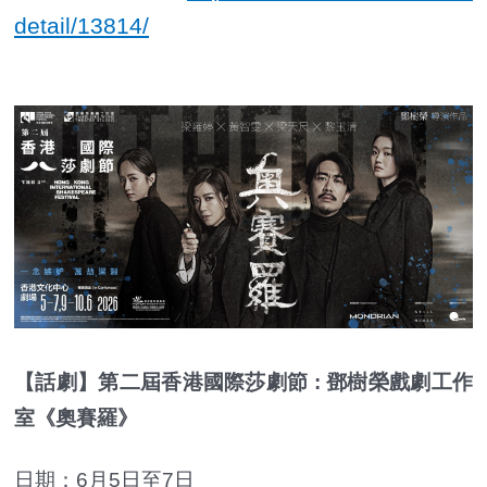
detail/13814/
【話劇】第二屆香港國際莎劇節 : 鄧樹榮戲劇工作
室《奧賽羅》
日期：6月5日至7日