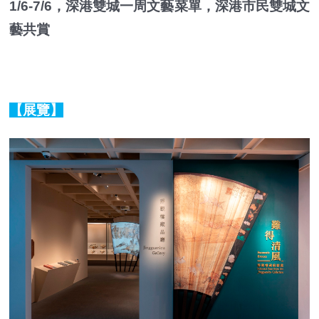
1/6-7/6，深港雙城一周文藝菜單，深港市民雙城文
藝共賞
【展覽】