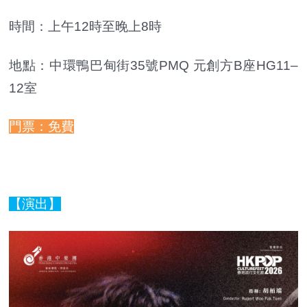
時間：上午12時至晚上8時
地點：中環鴨巴甸街35號PMQ 元創方B座HG11–
12室
門票：免費
【演出】