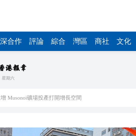
家車司機： 早2秒都bye bye咗
回落漲超4成
環境重返擴張區間
個 績效評估三項指標遠超七成目標
深合作
評論
綜合
灣區
商社
文化
哥捐兩蚊
忘錄 加強香港中亞經貿往來
帕西尼據報考慮來港上市 比亞迪及京東有份投資
日
星期六
 Musonoi礦場投產打開增長空間
家車司機： 早2秒都bye bye咗
回落漲超4成
環境重返擴張區間
個 績效評估三項指標遠超七成目標