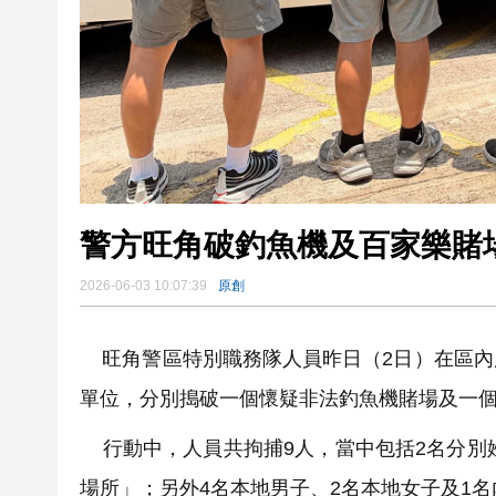
警方旺角破釣魚機及百家樂賭場
2026-06-03 10:07:39
原創
旺角警區特別職務隊人員昨日（2日）在區內
單位，分別搗破一個懷疑非法釣魚機賭場及一
行動中，人員共拘捕9人，當中包括2名分別姓
場所」；另外4名本地男子、2名本地女子及1名