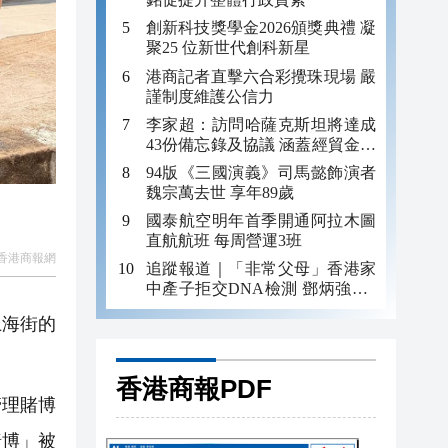
創新科技獎學金2026頒獎典禮 凝
聚25 位新世代創科新星
港商記者直擊六合彩攪珠現場 嚴
謹制度維護公信力
李家超：訪問哈薩克斯坦將達成
43份備忘錄及協議 涵蓋經貿金融
及科技教育等
94版《三國演義》司馬懿飾演者
魏宗萬去世 享年89歲
國泰航空明年首季開通阿拉木圖
直航航班 每周營運3班
香港商報網
追蹤報道｜「非常父母」香港家
中產子拒交DNA檢測 鄧炳強：2
人涉疏忽照顧被捕
上海街的
香港商報PDF
管理賭博
賭博」被