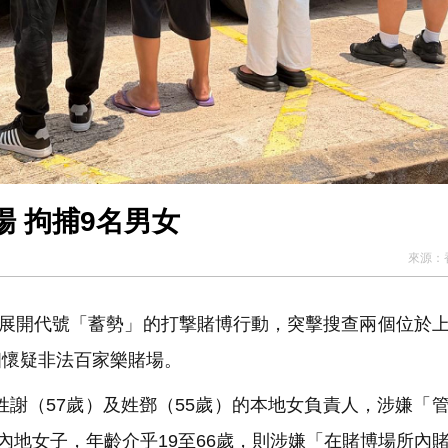
 拘捕9名男女
來源：
展開代號「蓄勢」的打撃賭博行動，突擊搜查兩個位於
個懷疑非法百家樂賭場。
謝（57歲）及姓鄧（55歲）的本地女負責人，涉嫌「
內地女子，年齡介乎19至66歲，則涉嫌「在賭博場所內