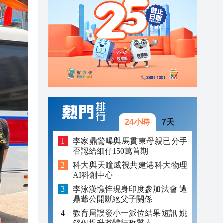
12:02
12:36
12:26
12:23
12:22
12:18
24小時
7天
12:16
李家鼎驚曝與馬貫東母親已分手
否認給細仔150萬首期
12:13
科大與天瞳威視共建港科大物理
AI科創中心
12:02
李泳漢憔悴現身印度參加法會 遭
鼎爺公開斷絕父子關係
教育局誤發小一派位結果短訊 姚
銘促提升整體行政質素