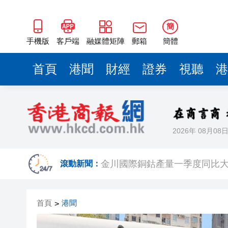
有片〡吐露港公路貨車跌石屎板 私
首鋼朗澤登陸港交所 早盤衝高
簡
香港5月PMI回升至50.4 營商
手機版
客戶端
融媒體矩陣
郵箱
簡體
孫玉菡：社區客廳年底增至18
首頁
港聞
財經
證券
視聽
港
本周六認捐公益金 你捐1蚊誠
渣打：於哈薩克斯坦簽署合作備
【新股最前線】人形機器人公司
2026年 08月08
金川國際銅鈷產量一季度同比大增
有片〡吐露港公路貨車跌石屎板 私
滾動新聞：
首鋼朗澤登陸港交所 早盤衝高
首頁
港聞
>
香港5月PMI回升至50.4 營商
孫玉菡：社區客廳年底增至18