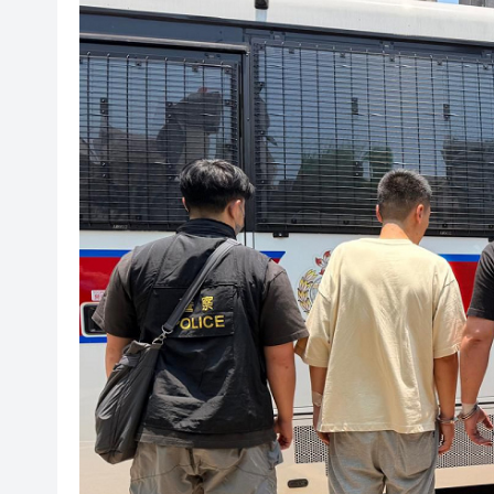
本周六認捐公益金 你捐1蚊誠
渣打：於哈薩克斯坦簽署合作備
【新股最前線】人形機器人公司
金川國際銅鈷產量一季度同比大增
有片〡吐露港公路貨車跌石屎板 私
首鋼朗澤登陸港交所 早盤衝高
香港5月PMI回升至50.4 營商
孫玉菡：社區客廳年底增至18
本周六認捐公益金 你捐1蚊誠