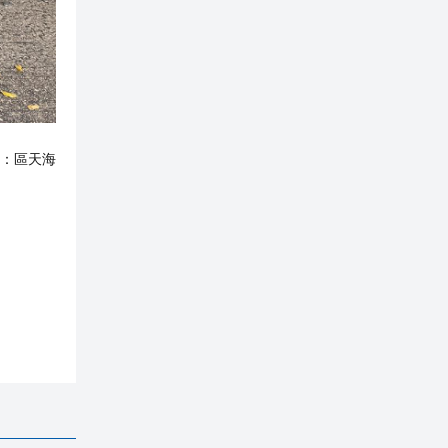
：
區天海