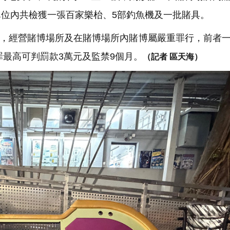
位內共檢獲一張百家樂枱、5部釣魚機及一批賭具。
》，經營賭博場所及在賭博場所內賭博屬嚴重罪行，前者
罪最高可判罰款3萬元及監禁9個月。
（記者 區天海）