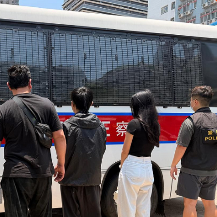
哥捐兩蚊
忘錄 加強香港中亞經貿往來
帕西尼據報考慮來港上市 比亞迪及京東有份投資
 Musonoi礦場投產打開增長空間
家車司機： 早2秒都bye bye咗
回落漲超4成
環境重返擴張區間
個 績效評估三項指標遠超七成目標
哥捐兩蚊