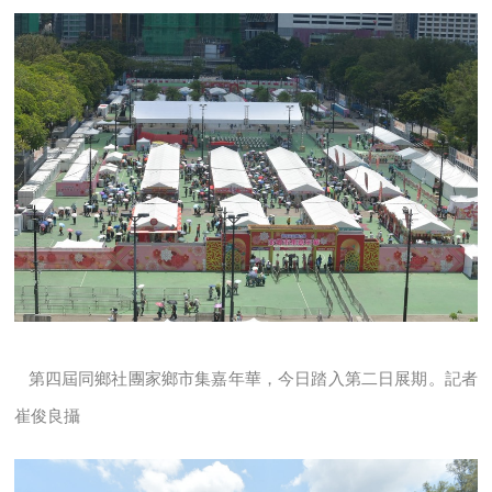
第四屆同鄉社團家鄉市集嘉年華，今日踏入第二日展期。記者
崔俊良攝