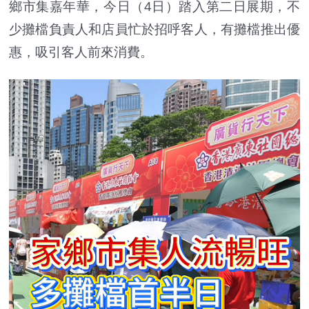
鄉市集嘉年華，今日（4日）踏入第二日展期，不
少攤檔負責人和店員忙於招呼客人，有攤檔推出優
惠，吸引客人前來消費。