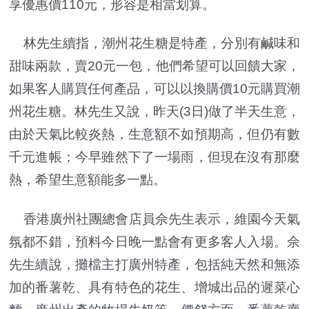
享優惠價110元，形容是相當划算。
林先生續指，潮州花生糖是特產，分別有鹹味和
甜味兩款，賣20元一包，他們希望可以回饋大家，
如果客人購買任何產品，可以以換購價10元購買潮
州花生糖。林先生又說，昨天(3日)做了半天生意，
由於天氣比較炎熱，生意額不如預期高，但仍有數
千元進帳；今早雖然下了一場雨，但現在沒有那麼
熱，希望生意額能多一點。
香港廣州社團總會店員佘先生表示，維園今天氣
氛都不錯，預料今日晚一點會有更多客人入場。佘
先生續說，攤檔主打廣州特產，包括純天然和無添
加的番薯乾、具有特色的花生、增城出品的遲菜心