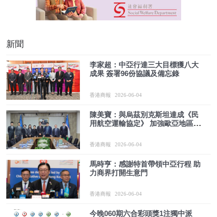
新聞
李家超：中亞行達三大目標獲八大
成果 簽署96份協議及備忘錄
香港商報
2026-06-04
陳美寶：與烏茲別克斯坦達成《民
用航空運輸協定》 加強歐亞地區互
聯互通
香港商報
2026-06-04
馬時亨：感謝特首帶領中亞行程 助
力商界打開生意門
香港商報
2026-06-04
今晚060期六合彩頭獎1注獨中派