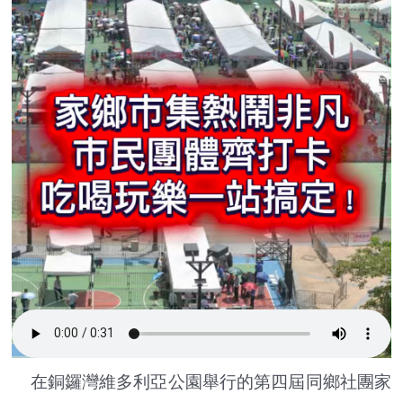
在銅鑼灣維多利亞公園舉行的第四屆同鄉社團家