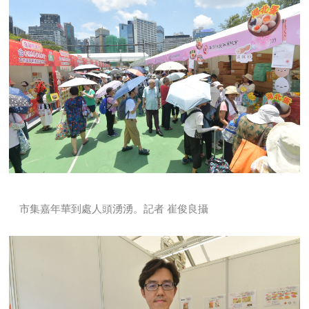
市集嘉年華到處人頭湧湧。記者 崔俊良攝