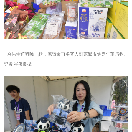
佘
先生預料晚一點，應該會再多客人到家鄉市集嘉年華購物。
記者 崔俊良攝