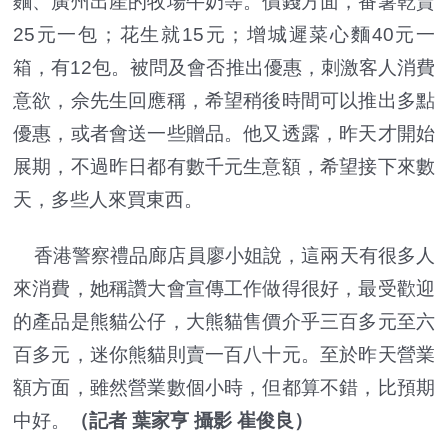
麵、廣州出產的牧場牛奶等。價錢方面，番薯乾賣
25元一包；花生就15元；增城遲菜心麵40元一
箱，有12包。被問及會否推出優惠，刺激客人消費
意欲，佘先生回應稱，希望稍後時間可以推出多點
優惠，或者會送一些贈品。他又透露，昨天才開始
展期，不過昨日都有數千元生意額，希望接下來數
天，多些人來買東西。
香港警察禮品廊店員廖小姐說，這兩天有很多人
來消費，她稱讚大會宣傳工作做得很好，最受歡迎
的產品是熊貓公仔，大熊貓售價介乎三百多元至六
百多元，迷你熊貓則賣一百八十元。至於昨天營業
額方面，雖然營業數個小時，但都算不錯，比預期
中好。
（記者 葉家亨 攝影 崔俊良）