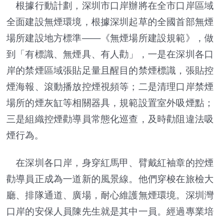
根據行動計劃，深圳市口岸辦將在全市口岸區域
全面建設無煙環境，根據深圳起草的全國首部無煙
場所建設地方標準——《無煙場所建設規範》，做
到「有標識、無煙具、有人勸」，一是在深圳各口
岸的禁煙區域張貼足量且醒目的禁煙標識，張貼控
煙海報、滾動播放控煙視頻等；二是清理口岸禁煙
場所的煙灰缸等相關器具，規範設置室外吸煙點；
三是組織控煙勸導員常態化巡查，及時勸阻違法吸
煙行為。
在深圳各口岸，身穿紅馬甲、臂戴紅袖章的控煙
勸導員正成為一道新的風景線。他們穿梭在旅檢大
廳、排隊通道、廣場，耐心維護無煙環境。深圳灣
口岸的安保人員陳先生就是其中一員。經過專業培