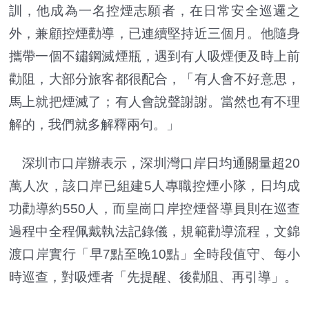
訓，他成為一名控煙志願者，在日常安全巡邏之
外，兼顧控煙勸導，已連續堅持近三個月。他隨身
攜帶一個不鏽鋼滅煙瓶，遇到有人吸煙便及時上前
勸阻，大部分旅客都很配合，「有人會不好意思，
馬上就把煙滅了；有人會說聲謝謝。當然也有不理
解的，我們就多解釋兩句。」
深圳市口岸辦表示，深圳灣口岸日均通關量超20
萬人次，該口岸已組建5人專職控煙小隊，日均成
功勸導約550人，而皇崗口岸控煙督導員則在巡查
過程中全程佩戴執法記錄儀，規範勸導流程，文錦
渡口岸實行「早7點至晚10點」全時段值守、每小
時巡查，對吸煙者「先提醒、後勸阻、再引導」。