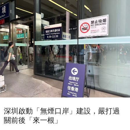
深圳啟動「無煙口岸」建設，嚴打過
關前後「來一根」