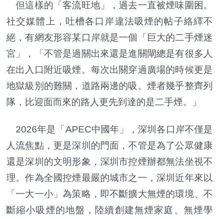
但這樣的「客流旺地」，過去一直被煙味圍困。
社交媒體上，吐槽各口岸違法吸煙的帖子絡繹不
絕，有網友形容某口岸就是一個「巨大的二手煙迷
宮」，「不管是過關出來還是進關閘總是有很多人
在出入口附近吸煙。每次出關穿過廣場的時候更是
地獄級別的難關，道路兩邊的吸。煙者幾乎整齊列
隊，比迎面而來的路人更先到達的是二手煙。」
2026年是「APEC中國年」，深圳各口岸不僅是
人流焦點，更是深圳的門面，不管是為了公眾健康
還是深圳的文明形象，深圳市控煙辦都無法坐視不
理。作為全國控煙最嚴的城市之一，深圳近年來以
「一大一小」為策略，即不斷擴大無煙的環境、不
斷縮小吸煙的地盤，陸續創建無煙家庭、無煙學