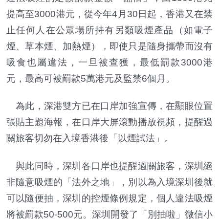
提高至3000港元，從今年4月30日起，香港又在禁
止任何人在公眾場所持有另類吸煙產品（如電子
煙、草本煙、加熱煙），即使只是隨身攜帶而沒有
吸食也屬違法，一旦被查獲，最低罰款3000港
元，最高可被罰款5萬港元及監禁6個月。
為此，深港雙方已在口岸加強宣傳，在顯眼位置
張貼主題海報，在口岸大屏滾動播放視頻，提醒過
關旅客切勿在入境香港後「以煙試法」。
與此同時，深圳各口岸也提醒過關旅客，深圳絕
非隨意吸煙的「法外之地」，別以為入境深圳後就
可以隨便抽，深圳的控煙條例規定，個人違法吸煙
將被罰款50-500元。深圳開發了「別抽啦」微信小