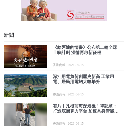
新聞
《給阿嬤的情書》公布第二輪全球
上映計劃 溫情再啟新征程
香港商報
2026-06-15
深汕用電負荷創歷史新高 工業用
電、居民用電均大幅攀升
香港商報
2026-06-15
有片丨扎根前海深港匯！單記章：
打造底層算力平台 加速具身智能商
業化與產業協同
香港商報
2026-06-15