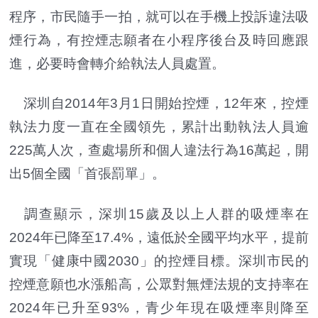
程序，市民隨手一拍，就可以在手機上投訴違法吸
煙行為，有控煙志願者在小程序後台及時回應跟
進，必要時會轉介給執法人員處置。
深圳自2014年3月1日開始控煙，12年來，控煙
執法力度一直在全國領先，累計出動執法人員逾
225萬人次，查處場所和個人違法行為16萬起，開
出5個全國「首張罰單」。
調查顯示，深圳15歲及以上人群的吸煙率在
2024年已降至17.4%，遠低於全國平均水平，提前
實現「健康中國2030」的控煙目標。深圳市民的
控煙意願也水漲船高，公眾對無煙法規的支持率在
2024年已升至93%，青少年現在吸煙率則降至