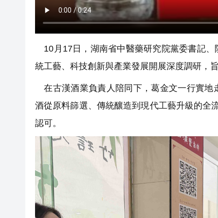
10月17日，湖南省中醫藥研究院黨委書記
統工藝、科技創新與產業發展開展深度調研，
在古漢酒業負責人陪同下，葛金文一行實地走
酒從原料篩選、傳統釀造到現代工藝升級的全流
認可。