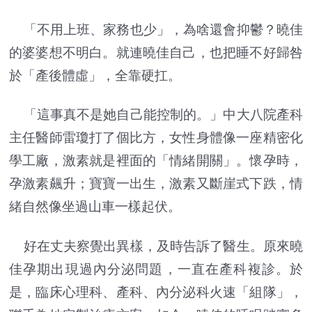
「不用上班、家務也少」，為啥還會抑鬱？曉佳
的婆婆想不明白。就連曉佳自己，也把睡不好歸咎
於「產後體虛」，全靠硬扛。
「這事真不是她自己能控制的。」中大八院產科
主任醫師雷瓊打了個比方，女性身體像一座精密化
學工廠，激素就是裡面的「情緒開關」。懷孕時，
孕激素飆升；寶寶一出生，激素又斷崖式下跌，情
緒自然像坐過山車一樣起伏。
好在丈夫察覺出異樣，及時告訴了醫生。原來曉
佳孕期出現過內分泌問題，一直在產科複診。於
是，臨床心理科、產科、內分泌科火速「組隊」，