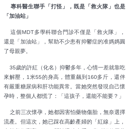
專科醫生聯手「打怪」，既是「救火隊」也是
「加油站」
這個MDT多學科聯合門診不僅是「救火隊」，
還是「加油站」，幫助不少患有抑鬱症的准媽媽圓
了母親夢。
35歲的許紅（化名）抑鬱多年，心情一差就靠吃
來解壓，1米55的身高，體重飆到160多斤，還伴
有嚴重糖尿病和肝功能異常。當她突然發現自己懷
孕時，整個人都慌了：「這孩子，還能不能要？」
之前三次懷孕，她都因害怕藥物傷胎，無奈選擇
流產。但這次，她已踩在高齡產婦的「紅線」上，