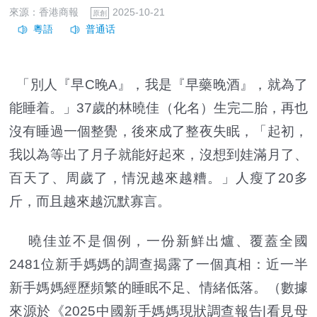
來源：香港商報
2025-10-21
原創
「別人『早C晚A』，我是『早藥晚酒』，就為了
能睡着。」37歲的林曉佳（化名）生完二胎，再也
沒有睡過一個整覺，後來成了整夜失眠，「起初，
我以為等出了月子就能好起來，沒想到娃滿月了、
百天了、周歲了，情況越來越糟。」人瘦了20多
斤，而且越來越沉默寡言。
曉佳並不是個例，一份新鮮出爐、覆蓋全國
2481位新手媽媽的調查揭露了一個真相：近一半
新手媽媽經歷頻繁的睡眠不足、情緒低落。（數據
來源於《2025中國新手媽媽現狀調查報告|看見母