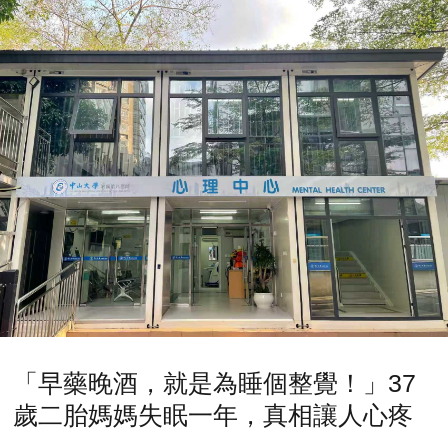
「早藥晚酒，就是為睡個整覺！」37
歲二胎媽媽失眠一年，真相讓人心疼