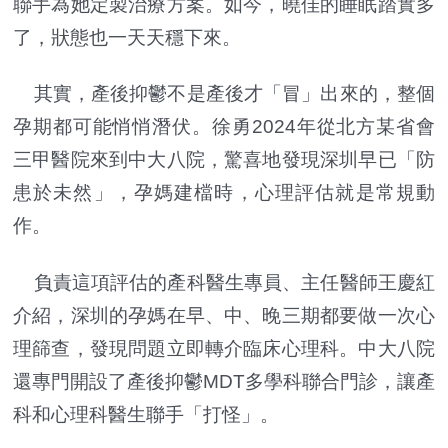
聯手為她定製治療方案。如今，曉佳的睡眠踏實多
了，狀態也一天天穩下來。
其實，產後抑鬱不是產後才「冒」出來的，整個
孕期都可能悄悄潛伏。徐勇2024年從北方某省會
三甲醫院來到中大八院，驚喜地發現深圳早已「防
患於未然」，孕媽建檔時，心理評估就是常規動
作。
負責這項評估的產科醫生專員、主任醫師王慶紅
介紹，深圳的孕媽在早、中、晚三期都要做一次心
理篩查，發現問題立即轉介臨床心理科。中大八院
還專門開設了產後抑鬱MDT多學科聯合門診，讓產
科和心理科醫生聯手「打怪」。