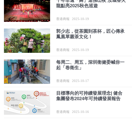
千年非遺「舞」進佛山夜 汝城香火
龍點亮2025秋色巡遊
香港商報
2025-10-19
郭少志，從茶園到茶杯，匠心傳承
鳳凰單叢茶文化！
香港商報
2025-10-19
每周二、周五，深圳衛健委喊你一
起「卷衛生」
香港商報
2025-10-17
目標導向的可持續發展理念| 健合
集團發布2024年可持續發展報告
香港商報
2025-10-16