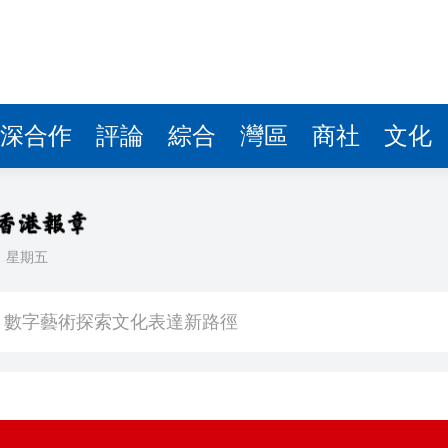
港圓方：數字藝術探索文化表達新路徑
多億
萬 涉可疑交易監控缺失
記楊宏勇被開除黨籍
深合作
評論
綜合
灣區
商社
文化
斃八旬老翁 被判監14個月及停牌5年
海力士ETF蝕1.5億
 啟動「睛彩人生」白內障義診計劃
日
星期五
晃大被起訴
港圓方：數字藝術探索文化表達新路徑
多億
萬 涉可疑交易監控缺失
記楊宏勇被開除黨籍