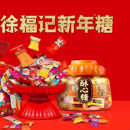
斃八旬老翁 被判監14個月及停牌5年
海力士ETF蝕1.5億
 啟動「睛彩人生」白內障義診計劃
晃大被起訴
港圓方：數字藝術探索文化表達新路徑
多億
萬 涉可疑交易監控缺失
記楊宏勇被開除黨籍
斃八旬老翁 被判監14個月及停牌5年
海力士ETF蝕1.5億