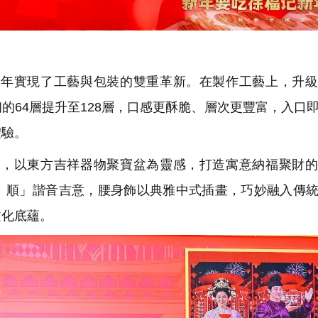
年實現了工藝與包裝的雙重革新。在製作工藝上，升級
的64層提升至128層，口感更酥脆、層次更豐富，入口
體驗。
，以東方吉祥器物聚寶盆為靈感，打造寓意納福聚財的
）順」諧音吉意，腰身飾以典雅中式插畫，巧妙融入傳
文化底蘊。