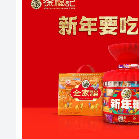
71歲小巴司機服感冒藥後駕車輾
中環26歲交易員挪用5000萬 傳炒
工聯會攜手深圳希華愛康健醫院
持刀強闖中國駐日大使館 村田
​100+HKArtShow亮相香
長鑫科技上市，碧桂園少賺420
耀才證券遭證監譴責兼罰款280
哈電集團原黨委常委、紀委書
71歲小巴司機服感冒藥後駕車輾
中環26歲交易員挪用5000萬 傳炒