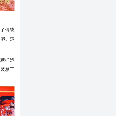
了傳統
即溶。這
糖桶造
統製糖工