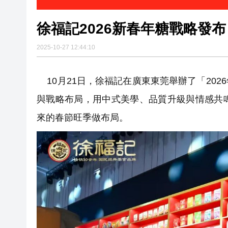
徐福記2026新春年糖戰略發
2025-10-27 12:44:10
10月21日，徐福記在廣東東莞舉辦了「20
與戰略布局，用中式美學、品質升級與情感共
來的春節旺季做布局。