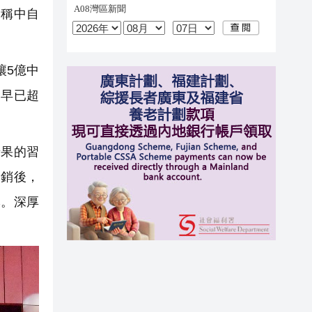
名稱中自
讓5億中
命早已超
糖果的習
營銷後，
牌。深厚