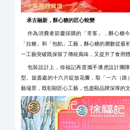
承古融新，酥心糖的匠心蛻變
作為消費者節慶採購的「常客」，酥心糖今
「拉糖」和「包餡」工藝，酥心糖的層數從最初
一工藝突破既保留了傳統風味，又提升了食用
包裝設計上，徐福記再度攜手潘虎設計團隊
型。旋蓋處的十六片綻放花瓣，取「一六（路
藝場景，既彰顯匠心工藝，也盡顯品牌深厚的