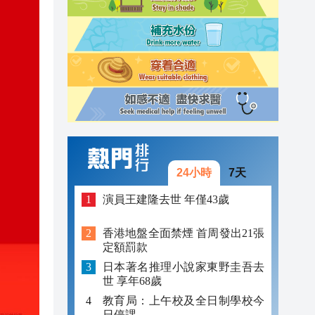
17:17
17:05
17:40
17:26
17:25
17:23
24小時
7天
17:19
演員王建隆去世 年僅43歲
17:17
香港地盤全面禁煙 首周發出21張
定額罰款
17:17
日本著名推理小說家東野圭吾去
17:05
世 享年68歲
教育局：上午校及全日制學校今
日停課