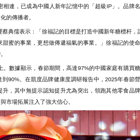
相連，已成為中國人新年記憶中的「超級IP」。品牌
文化的傳播者。
理蔡典儒表示：「徐福記的目標是打造中國新年糖標杆，
來甜蜜的事業，更想做傳遞福氣的事業。」徐福記的使
帶。
。數據顯示，春節期間，高達97%的中國家庭有購買
到90%。在凱度品牌健康度調研報告中，2025年春節
提升，其中無提示認知提升尤為突出，領跑其他零食品
新與市場拓展注入了強大信心。