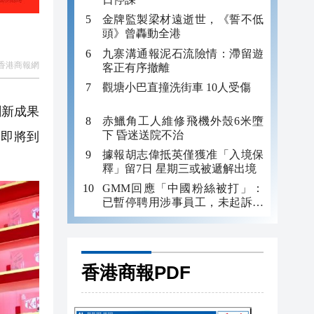
金牌監製梁材遠逝世，《誓不低
頭》曾轟動全港
九寨溝通報泥石流險情：滯留遊
香港商報網
客正有序撤離
觀塘小巴直撞洗街車 10人受傷
創新成果
赤鱲角工人維修飛機外殼6米墮
下 昏迷送院不治
為即將到
據報胡志偉抵英僅獲准「入境保
釋」留7日 星期三或被遞解出境
GMM回應「中國粉絲被打」：
已暫停聘用涉事員工，未起訴事
主
香港商報PDF