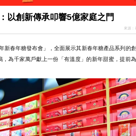
布：以創新傳承叩響5億家庭之門
來源：
26年新春年糖發布會」，全面展示其新春年糖產品系列的
鳴，為千家萬戶獻上一份「有溫度」的新年甜蜜，提前