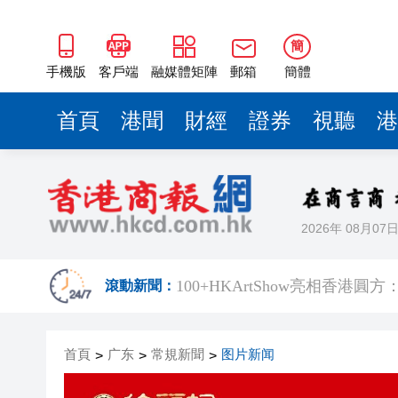
​100+HKArtShow亮相香
長鑫科技上市，碧桂園少賺420
簡
耀才證券遭證監譴責兼罰款280
手機版
客戶端
融媒體矩陣
郵箱
簡體
哈電集團原黨委常委、紀委書
首頁
港聞
財經
證券
視聽
港
71歲小巴司機服感冒藥後駕車輾
中環26歲交易員挪用5000萬 傳炒
工聯會攜手深圳希華愛康健醫院
2026年 08月07
持刀強闖中國駐日大使館 村田
​100+HKArtShow亮相香
滾動新聞：
長鑫科技上市，碧桂園少賺420
首頁
广东
常規新聞
图片新闻
>
>
耀才證券遭證監譴責兼罰款280
>
哈電集團原黨委常委、紀委書