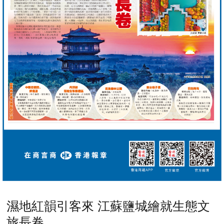
濕地紅韻引客來 江蘇鹽城繪就生態文
旅長卷