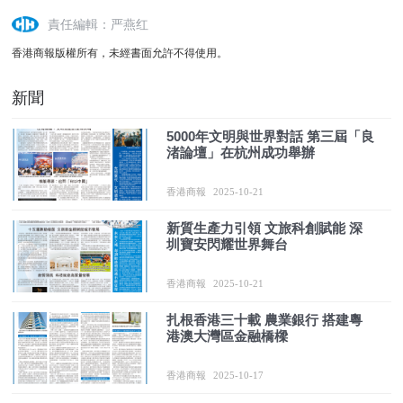
責任編輯：严燕红
香港商報版權所有，未經書面允許不得使用。
新聞
5000年文明與世界對話 第三屆「良
渚論壇」在杭州成功舉辦
香港商報
2025-10-21
新質生產力引領 文旅科創賦能 深
圳寶安閃耀世界舞台
香港商報
2025-10-21
扎根香港三十載 農業銀行 搭建粵
港澳大灣區金融橋樑
香港商報
2025-10-17