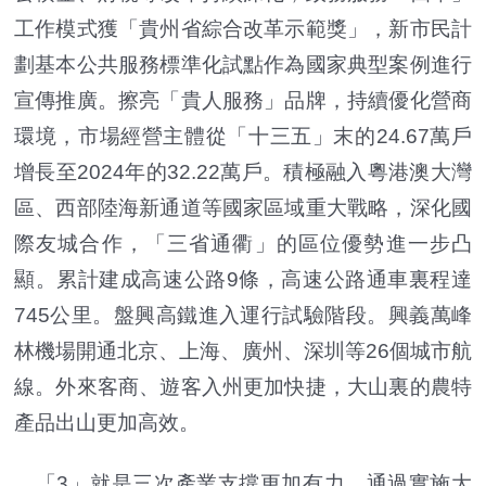
工作模式獲「貴州省綜合改革示範獎」，新市民計
劃基本公共服務標準化試點作為國家典型案例進行
宣傳推廣。擦亮「貴人服務」品牌，持續優化營商
環境，市場經營主體從「十三五」末的24.67萬戶
增長至2024年的32.22萬戶。積極融入粵港澳大灣
區、西部陸海新通道等國家區域重大戰略，深化國
際友城合作，「三省通衢」的區位優勢進一步凸
顯。累計建成高速公路9條，高速公路通車裏程達
745公里。盤興高鐵進入運行試驗階段。興義萬峰
林機場開通北京、上海、廣州、深圳等26個城市航
線。外來客商、遊客入州更加快捷，大山裏的農特
產品出山更加高效。
「3」就是三次產業支撐更加有力。通過實施大