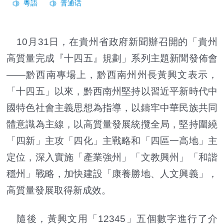
10月31日，在貴州省政府新聞辦召開的「貴州
高質量完成『十四五』規劃」系列主題新聞發佈會
——黔西南專場上，黔西南州州長黃興文表示，
「十四五」以來，黔西南州堅持以習近平新時代中
國特色社會主義思想為指導，以鑄牢中華民族共同
體意識為主線，以高質量發展統攬全局，堅持圍繞
「四新」主攻「四化」主戰略和「四區一高地」主
定位，深入實施「產業強州」「文教興州」「和諧
穩州」戰略，加快建設「康養勝地、人文興義」，
高質量發展取得新成效。
隨後，黃興文用「12345」五個數字進行了介