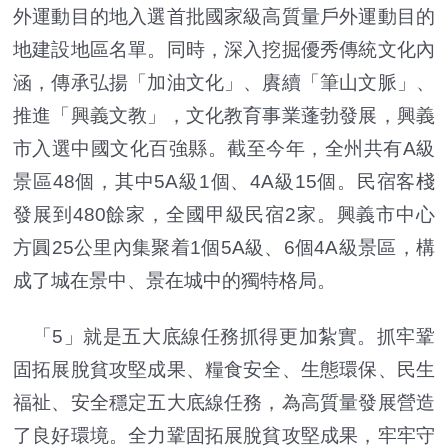
外運動目的地入選首批國家級高質量戶外運動目的
地建設地區名單。同時，深入挖掘優秀傳統文化內
涵，傳承弘揚「加油文化」、賡續「筆山文脈」、
推進「興義文教」，文化教育事業蓬勃發展，興義
市入選中國文化百強縣。截至今年，全州共有A級
景區48個，其中5A級1個、4A級15個。民宿客棧
發展到480餘家，全國甲級民宿2家。興義市中心
方圓25公里內集聚着1個5A級、6個4A級景區，構
成了城在景中、景在城中的獨特格局。
「5」就是五大底線任務抓得更加紮實。抓牢鞏
固拓展脫貧攻堅成果、糧食安全、生態環保、民生
福祉、安全穩定五大底線任務，為高質量發展營造
了良好環境。全力鞏固拓展脫貧攻堅成果，牢牢守