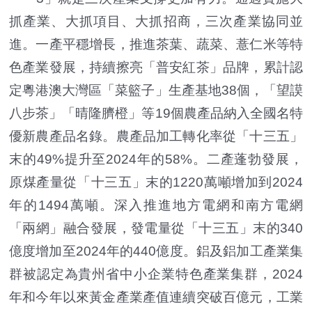
抓產業、大抓項目、大抓招商，三次產業協同並
進。一產平穩增長，推進茶葉、蔬菜、薏仁米等特
色產業發展，持續擦亮「普安紅茶」品牌，累計認
定粵港澳大灣區「菜籃子」生產基地38個，「望謨
八步茶」「晴隆臍橙」等19個農產品納入全國名特
優新農產品名錄。農產品加工轉化率從「十三五」
末的49%提升至2024年的58%。二產蓬勃發展，
原煤產量從「十三五」末的1220萬噸增加到2024
年的1494萬噸。深入推進地方電網和南方電網
「兩網」融合發展，發電量從「十三五」末的340
億度增加至2024年的440億度。鋁及鋁加工產業集
群被認定為貴州省中小企業特色產業集群，2024
年和今年以來黃金產業產值連續突破百億元，工業