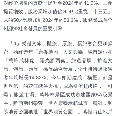
對經濟增長的貢獻率提升至2024年的41.5%。三產
提質增效，服務業增加值佔GDP比重從「十三五」
末的50.4%增加到2024年的53.3%，服務業成為全
州經濟社會發展的重要引擎。
「4」就是文旅、體旅、康旅、橋旅融合更加緊
密。始終聚焦「康養勝地、人文興義」城市定位和
「萬峰成林處、陽光黔西南」旅遊品牌，推進文
旅、體旅、康旅、橋旅融合發展，全州接待過夜遊
客年均增長14.82%。今年如期建成「橫豎」都是
世界第一的花江峽谷大橋，成為引流超級IP，「引
爆」旅遊市場。萬峰林景區成功創建國家5A級景
區，黔西南州榮獲「世界康養示範城市」稱號，興
義地質公園獲批「世界地質公園」。喀斯特山地戶