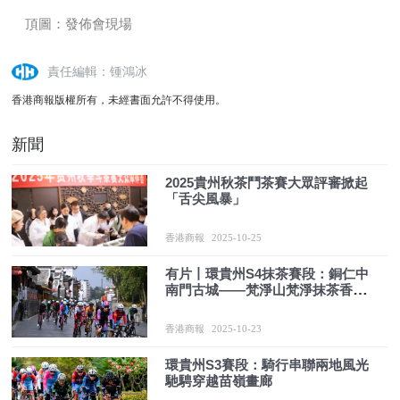
頂圖：發佈會現場
責任編輯：锺鴻冰
香港商報版權所有，未經書面允許不得使用。
新聞
2025貴州秋茶鬥茶賽大眾評審掀起
「舌尖風暴」
香港商報
2025-10-25
有片丨環貴州S4抹茶賽段：銅仁中
南門古城——梵淨山梵淨抹茶香漫
賽道·中外騎手競逐武陵之巔
香港商報
2025-10-23
環貴州S3賽段：騎行串聯兩地風光
馳騁穿越苗嶺畫廊