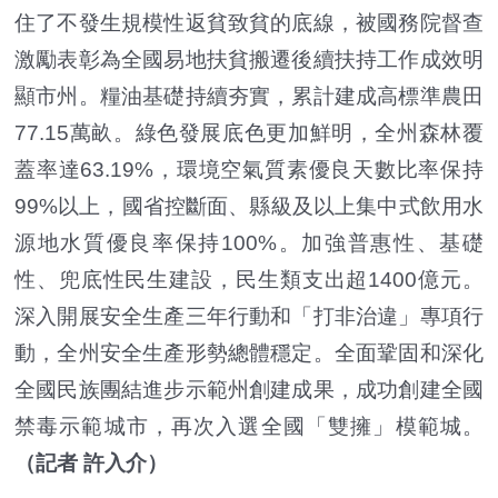
住了不發生規模性返貧致貧的底線，被國務院督查
激勵表彰為全國易地扶貧搬遷後續扶持工作成效明
顯市州。糧油基礎持續夯實，累計建成高標準農田
77.15萬畝。綠色發展底色更加鮮明，全州森林覆
蓋率達63.19%，環境空氣質素優良天數比率保持
99%以上，國省控斷面、縣級及以上集中式飲用水
源地水質優良率保持100%。加強普惠性、基礎
性、兜底性民生建設，民生類支出超1400億元。
深入開展安全生產三年行動和「打非治違」專項行
動，全州安全生產形勢總體穩定。全面鞏固和深化
全國民族團結進步示範州創建成果，成功創建全國
禁毒示範城市，再次入選全國「雙擁」模範城。
（記者 許入介）