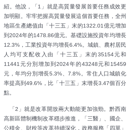
紹。他說，「1」就是高質量發展首要任務成效更
加明顯。牢牢把握高質量發展這個首要任務，全州
地區生產總值由「十三五」末的1322.01億元增加
到2024年的1478.86億元。基礎設施投資年均增長
12.3%，工業投資年均增長6.4%。城鎮、農村居民
人均可支配收入由「十三五」末的35154元和
11441元分別增加到2024年的43248元和15459
元，年均分別增長5.3%、7.8%。常住人口城鎮化
率提高到49.6%，比「十三五」末增長3.47個百分
點。
「2」就是改革開放兩大動能更加強勁。黔西南
高新區體制機制改革穩步推進，「三醫」、國企、
公積金、財稅等改革持續深化，政務服務「四單」