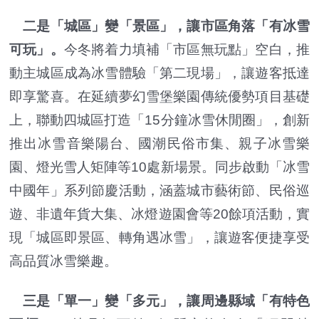
二是「城區」變「景區」，讓市區角落「有冰雪
可玩」。
今冬將着力填補「市區無玩點」空白，推
動主城區成為冰雪體驗「第二現場」，讓遊客抵達
即享驚喜。在延續夢幻雪堡樂園傳統優勢項目基礎
上，聯動四城區打造「15分鐘冰雪休閒圈」，創新
推出冰雪音樂陽台、國潮民俗市集、親子冰雪樂
園、燈光雪人矩陣等10處新場景。同步啟動「冰雪
中國年」系列節慶活動，涵蓋城市藝術節、民俗巡
遊、非遺年貨大集、冰燈遊園會等20餘項活動，實
現「城區即景區、轉角遇冰雪」，讓遊客便捷享受
高品質冰雪樂趣。
三是「單一」變「多元」，讓周邊縣域「有特色