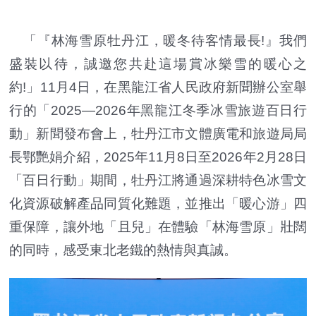
「『林海雪原牡丹江，暖冬待客情最長!』我們
盛裝以待，誠邀您共赴這場賞冰樂雪的暖心之
約!」11月4日，在黑龍江省人民政府新聞辦公室舉
行的「2025—2026年黑龍江冬季冰雪旅遊百日行
動」新聞發布會上，牡丹江市文體廣電和旅遊局局
長鄂艷娟介紹，2025年11月8日至2026年2月28日
「百日行動」期間，牡丹江將通過深耕特色冰雪文
化資源破解產品同質化難題，並推出「暖心游」四
重保障，讓外地「且兒」在體驗「林海雪原」壯闊
的同時，感受東北老鐵的熱情與真誠。