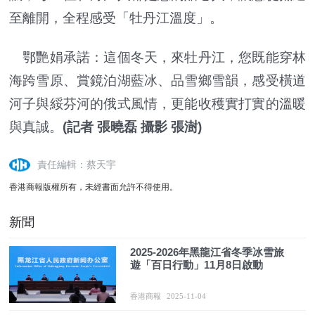
至離開，全程感受「牡丹江溫度」。
鄂艷娟承諾：這個冬天，來牡丹江，您既能穿林
海跨雪原、賞鏡泊湖藍冰、品雪鄉雪韻，感受橫道
河子與綏芬河的俄式風情，更能收穫實打實的溫暖
與真誠。
(記者 張曉磊 攝影 張澍)
責任編輯：蔡天宇
香港商報版權所有，未經書面允許不得使用。
新聞
2025-2026年黑龍江省冬季冰雪旅
遊「百日行動」11月8日啟動
香港商報
2025-11-04