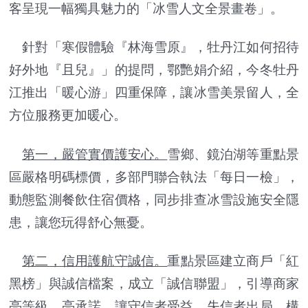
客呈現一幅獨具魅力的「冰雪人文全景畫卷」。
針對「寒假體驗『林海雪原』，牡丹江如何招待
好外地『且兒』」的提問，鄂艷娟介紹，今冬牡丹
江推出「暖心游」四重保障，讓冰雪美景留人，全
方位服務更加暖心。
第一，嚴管實價護安心。
雪鄉、鏡泊湖等重點景
區嚴格明碼標價，多部門聯合執法「每日一檢」，
動態監測餐飲住宿價格，同步排查冰雪設施安全隱
患，讓您玩得舒心無憂。
第二，信用護航守誠信。
重點景區建立商戶「紅
黑榜」與誠信檔案，成立「誠信聯盟」，引導商家
亮等級、亮承諾，讓守信者受益、失信者出局，構