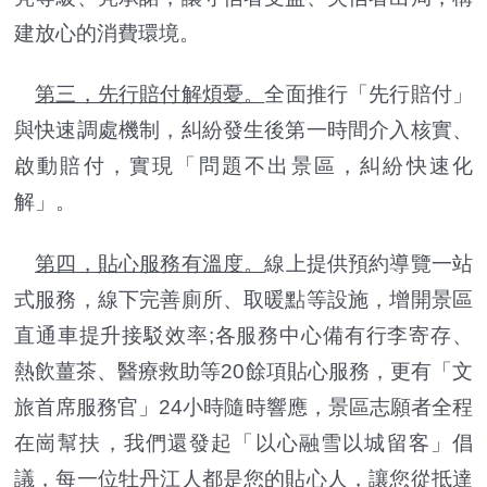
建放心的消費環境。
第三，先行賠付解煩憂。
全面推行「先行賠付」
與快速調處機制，糾紛發生後第一時間介入核實、
啟動賠付，實現「問題不出景區，糾紛快速化
解」。
第四，貼心服務有溫度。
線上提供預約導覽一站
式服務，線下完善廁所、取暖點等設施，增開景區
直通車提升接駁效率;各服務中心備有行李寄存、
熱飲薑茶、醫療救助等20餘項貼心服務，更有「文
旅首席服務官」24小時隨時響應，景區志願者全程
在崗幫扶，我們還發起「以心融雪以城留客」倡
議，每一位牡丹江人都是您的貼心人，讓您從抵達