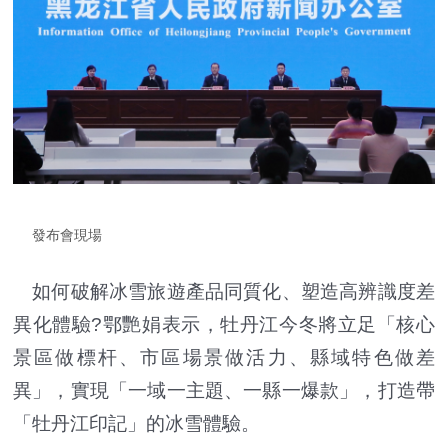
發布會現場
如何破解冰雪旅遊產品同質化、塑造高辨識度差
異化體驗?鄂艷娟表示，牡丹江今冬將立足「核心
景區做標杆、市區場景做活力、縣域特色做差
異」，實現「一域一主題、一縣一爆款」，打造帶
「牡丹江印記」的冰雪體驗。