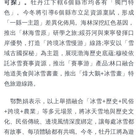
可探」。
牡丹江下轄6個縣市均各有「獨門特
色」。今冬將引導6個縣市立足資源稟賦，形成
「一縣一主題」差異化佈局。海林深挖紅色基因，
推出「林海雪原」研學之旅;綏芬河與東寧發揮口
岸優勢，打造「跨境冰雪慢游」線路;寧安以「雪
域古國探秘」為主題，展現渤海歷史底蘊;穆稜依
託冰雪賽事資源，推出「賽事游」產品;林口融合
地道美食與冰雪書畫，推出「㸆大鵝+冰雪畫」特
色旅遊線路。
鄂艷娟表示，以上舉措融合「冰雪+歷史+民俗
+跨境+農業」等多元場景，將冰天雪地與歷史文
化、民俗傳統、邊境風情深度綁定，讓每處冰雪都
有故事、每項體驗都有共鳴。今冬，牡丹江將為遊