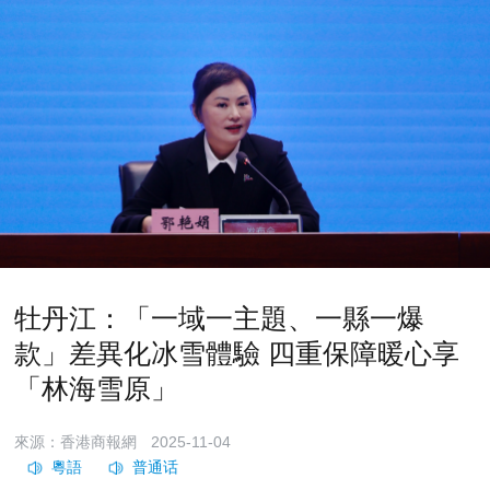
牡丹江：「一域一主題、一縣一爆
款」差異化冰雪體驗 四重保障暖心享
「林海雪原」
來源：香港商報網
2025-11-04