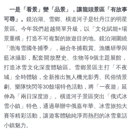
一是「看景」變「品景」，讓龍頭景區「有故事
可尋」。
鏡泊湖、雪鄉、橫道河子是牡丹江的明星
景區。今年我們超越簡單升級，以「文化賦能+場
景重構」打造不可複製的旅遊目的地。鏡泊湖圍繞
「渤海雪國冬捕季」，融合冬捕觀賞、漁獵研學與
藍冰攝影，配套開放歷史、生物等9個主題展館，
打造冰雪文化深度體驗區。雪鄉景區主打「不夜
城」全時體驗，全新推出無人機光影秀、民俗情景
劇、樂隊快閃等30餘場特色活動，將「一夜遊」延
伸為「兩日深度游」。橫道河子景區突出「俄式冰
雪小鎮」特色，通過舉辦中俄嘉年華、冰雪旅拍大
賽等精彩活動，讓遊客體驗純淨而熱烈的冰雪童話
小鎮魅力。