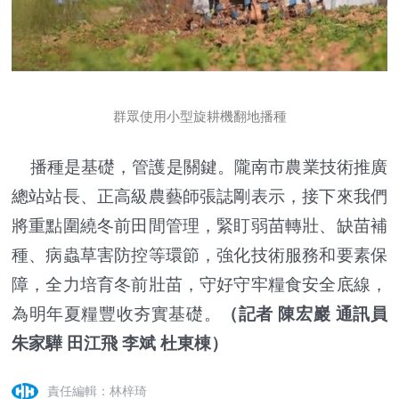
群眾使用小型旋耕機翻地播種
播種是基礎，管護是關鍵。隴南市農業技術推廣
總站站長、正高級農藝師張誌剛表示，接下來我們
將重點圍繞冬前田間管理，緊盯弱苗轉壯、缺苗補
種、病蟲草害防控等環節，強化技術服務和要素保
障，全力培育冬前壯苗，守好守牢糧食安全底線，
為明年夏糧豐收夯實基礎。
（記者 陳宏巖 通訊員
朱家驊 田江飛 李斌 杜東棟）
責任編輯：林梓琦