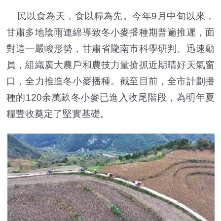
民以食為天，食以糧為先。今年9月中旬以來，
甘肅多地陰雨連綿導致冬小麥播種期普遍推遲，面
對這一嚴峻形勢，甘肅省隴南市科學研判、迅速動
員，組織廣大農戶和農技力量搶抓近期晴好天氣窗
口，全力推進冬小麥播種。截至目前，全市計劃播
種的120余萬畝冬小麥已進入收尾階段，為明年夏
糧豐收奠定了堅實基礎。