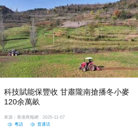
科技賦能保豐收 甘肅隴南搶播冬小麥
120余萬畝
來源：香港商報網
2025-11-07