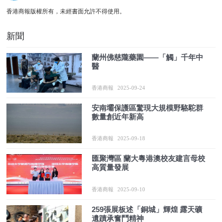
香港商報版權所有，未經書面允許不得使用。
新聞
蘭州佛慈隴藥園——「觸」千年中
醫
香港商報
2025-09-24
安南壩保護區驚現大規模野駱駝群
數量創近年新高
香港商報
2025-09-18
匯聚灣區 蘭大粵港澳校友建言母校
高質量發展
香港商報
2025-09-10
259張展板述「銅城」輝煌 露天礦
遺蹟承奮鬥精神