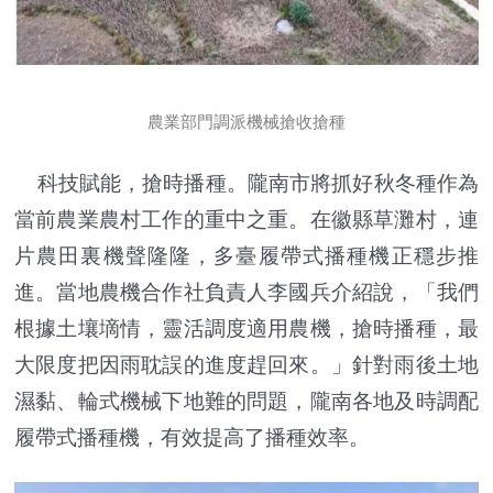
農業部門調派機械搶收搶種
科技賦能，搶時播種。隴南市將抓好秋冬種作為
當前農業農村工作的重中之重。在徽縣草灘村，連
片農田裏機聲隆隆，多臺履帶式播種機正穩步推
進。當地農機合作社負責人李國兵介紹說，「我們
根據土壤墑情，靈活調度適用農機，搶時播種，最
大限度把因雨耽誤的進度趕回來。」針對雨後土地
濕黏、輪式機械下地難的問題，隴南各地及時調配
履帶式播種機，有效提高了播種效率。