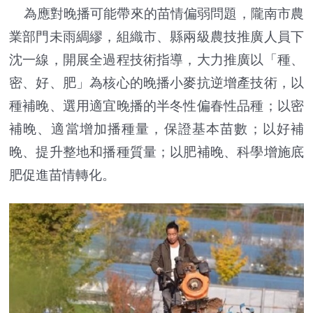
為應對晚播可能帶來的苗情偏弱問題，隴南市農
業部門未雨綢繆，組織市、縣兩級農技推廣人員下
沈一線，開展全過程技術指導，大力推廣以「種、
密、好、肥」為核心的晚播小麥抗逆增產技術，以
種補晚、選用適宜晚播的半冬性偏春性品種；以密
補晚、適當增加播種量，保證基本苗數；以好補
晚、提升整地和播種質量；以肥補晚、科學增施底
肥促進苗情轉化。