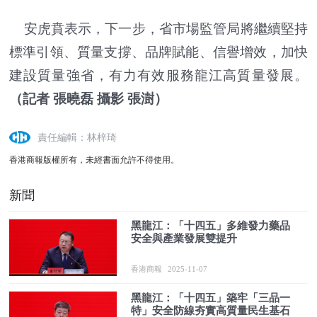
安虎賁表示，下一步，省市場監管局將繼續堅持
標準引領、質量支撐、品牌賦能、信譽增效，加快
建設質量強省，有力有效服務龍江高質量發展。
（記者 張曉磊 攝影 張澍）
責任編輯：林梓琦
香港商報版權所有，未經書面允許不得使用。
新聞
黑龍江：「十四五」多維發力藥品
安全與產業發展雙提升
香港商報
2025-11-07
黑龍江：「十四五」築牢「三品一
特」安全防線夯實高質量民生基石