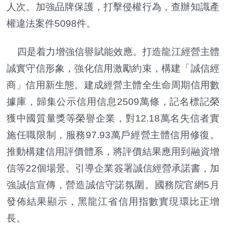
人次。加強品牌保護，打擊侵權行為，查辦知識產
權違法案件5098件。
四是着力增強信譽賦能效應。打造龍江經營主體
誠實守信形象，強化信用激勵約束，構建「誠信經
商」信用新生態。建成經營主體全生命周期信用數
據庫，歸集公示信用信息2509萬條，記名標記榮
獲中國質量獎等榮譽企業，對12.18萬名失信者實
施任職限制，服務97.93萬戶經營主體信用修復。
推動構建信用評價體系，將評價結果應用到融資增
信等22個場景。引導企業簽署誠信經營承諾書，加
強誠信宣傳，營造誠信守諾氛圍。國務院官網5月
發佈結果顯示，黑龍江省信用指數實現環比正增
長。