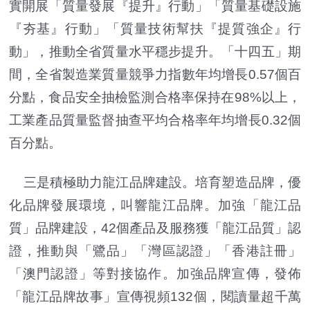
實開展「質量發展『提升』行動」「質量基礎設施
『夯基』行動」「質量技術幫扶『提質強企』行
動」，推動全省質量水平穩步提升。「十四五」期
間，全省製造業質量競爭力指數年均增長0.57個百
分點，食品安全抽檢監測合格率保持在98%以上，
工業產品質量監督抽查平均合格率年均增長0.32個
百分點。
三是積極助力龍江品牌建設。培育塑造品牌，優
化品牌發展環境，叫響龍江品牌。加強「龍江品
質」品牌建設，42個產品及服務獲「龍江品質」認
證，推動與「鷺品」「灣區認證」「香港註冊」
「澳門認證」等對接協作。加強品牌宣傳，發佈
「龍江品牌故事」宣傳視頻132個，閱讀量超千萬