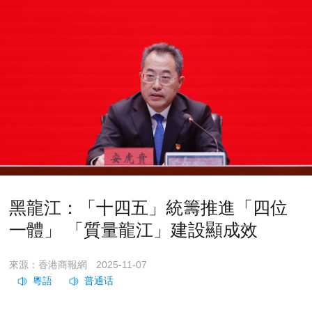
黑龍江：「十四五」統籌推進「四位
一體」 「質量龍江」建設顯成效
來源：香港商報網
2025-11-07