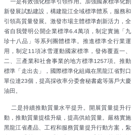
一是有效強化標準引領作用。加強國家標準化創
新發展試點建設，構建龍江全域標準體系，服務和
引領高質量發展。激發市場主體標準創新活力，全
省自我聲明公開企業標準6.4萬項，制定實施「九
珍十八品」等系列團體標準。推進標準全行業運
用，制定11項冰雪運動國家標準，發佈覆蓋一、
二、三產業和社會事業的地方標準1257項。推動
標準「走出去」，國際標準化組織在黑龍江省對口
單位達23個，提高採收率分委會秘書處等落戶大慶
油田。
二是持續推動質量水平提升。開展質量提升行
動，推動質量提檔升級，提高供給質量。嚴格實施
黑龍江省產品、工程和服務質量提升行動方案，紮