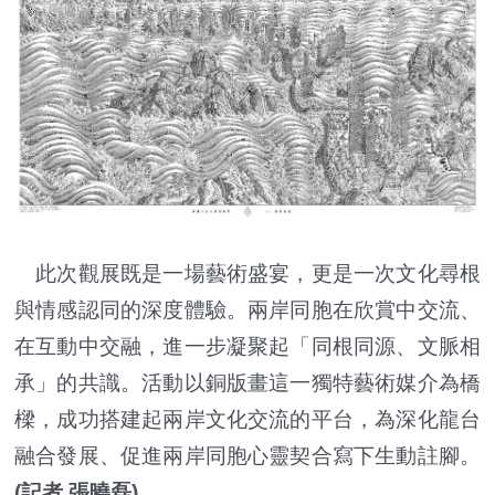
此次觀展既是一場藝術盛宴，更是一次文化尋根
與情感認同的深度體驗。兩岸同胞在欣賞中交流、
在互動中交融，進一步凝聚起「同根同源、文脈相
承」的共識。活動以銅版畫這一獨特藝術媒介為橋
樑，成功搭建起兩岸文化交流的平台，為深化龍台
融合發展、促進兩岸同胞心靈契合寫下生動註腳。
(記者 張曉磊)