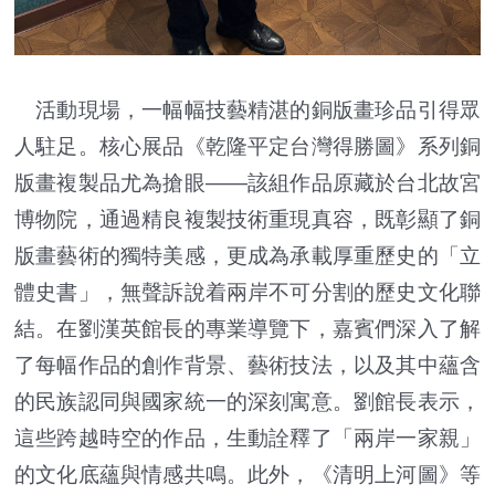
活動現場，一幅幅技藝精湛的銅版畫珍品引得眾
人駐足。核心展品《乾隆平定台灣得勝圖》系列銅
版畫複製品尤為搶眼——該組作品原藏於台北故宮
博物院，通過精良複製技術重現真容，既彰顯了銅
版畫藝術的獨特美感，更成為承載厚重歷史的「立
體史書」，無聲訴說着兩岸不可分割的歷史文化聯
結。在劉漢英館長的專業導覽下，嘉賓們深入了解
了每幅作品的創作背景、藝術技法，以及其中蘊含
的民族認同與國家統一的深刻寓意。劉館長表示，
這些跨越時空的作品，生動詮釋了「兩岸一家親」
的文化底蘊與情感共鳴。此外，《清明上河圖》等