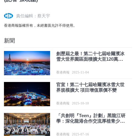
責任編輯：蔡天宇
香港商報版權所有，未經書面允許不得使用。
新聞
創歷屆之最！第二十七屆哈爾濱冰
雪大世界園區面積擴大至120萬平
方米
香港商報
2025-11-04
官宣！第二十七屆哈爾濱冰雪大世
界規模擴大 項目增值票價不變
香港商報
2025-10-10
「共創明『Teen』計劃」黑龍江研
學：深化龍港合作交流厚植青少年
家國夢
香港商報
2025-07-16