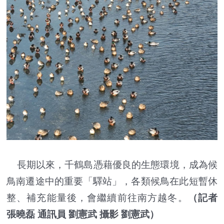
長期以來，千鶴島憑藉優良的生態環境，成為候
鳥南遷途中的重要「驛站」，各類候鳥在此短暫休
整、補充能量後，會繼續前往南方越冬。
（記者
張曉磊 通訊員 劉憲武 攝影 劉憲武）