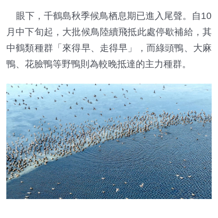
眼下，千鶴島秋季候鳥栖息期已進入尾聲。自10
月中下旬起，大批候鳥陸續飛抵此處停歇補給，其
中鶴類種群「來得早、走得早」，而綠頭鴨、大麻
鴨、花臉鴨等野鴨則為較晚抵達的主力種群。