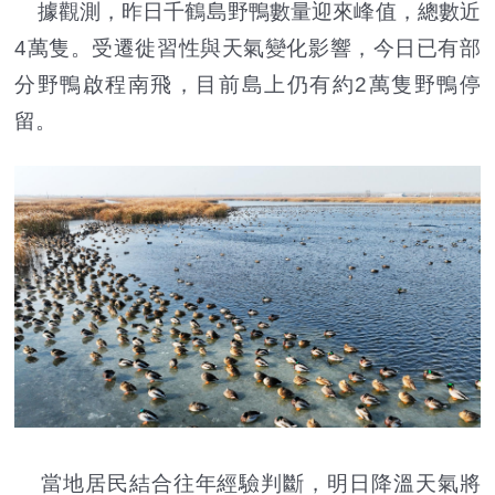
據觀測，昨日千鶴島野鴨數量迎來峰值，總數近
4萬隻。受遷徙習性與天氣變化影響，今日已有部
分野鴨啟程南飛，目前島上仍有約2萬隻野鴨停
留。
當地居民結合往年經驗判斷，明日降溫天氣將