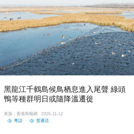
黑龍江千鶴島候鳥栖息進入尾聲 綠頭
鴨等種群明日或隨降溫遷徙
來源：香港商報網
2025-11-12