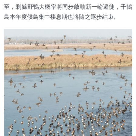
至，剩餘野鴨大概率將同步啟動新一輪遷徙，千鶴
島本年度候鳥集中棲息期也將隨之逐步結束。