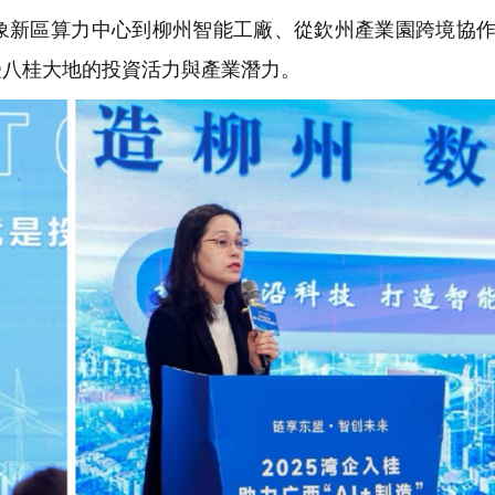
象新區算力中心到柳州智能工廠、從欽州產業園跨境協
受八桂大地的投資活力與產業潛力。