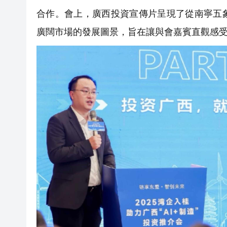
合作。會上，廣西投資宣傳片呈現了從南寧五
廣闊市場的發展圖景，旨在讓與會嘉賓直觀感