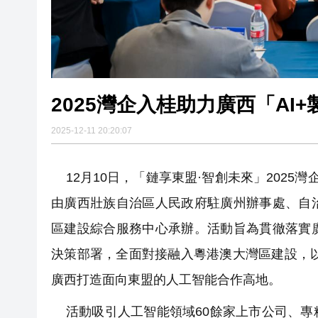
2025灣企入桂助力廣西「AI
2025-12-11 20:20:07
12月10日，「鏈享東盟·智創未來」2025
由廣西壯族自治區人民政府駐廣州辦事處、自
區建設綜合服務中心承辦。活動旨為貫徹落實
決策部署，全面對接融入粵港澳大灣區建設，
廣西打造面向東盟的人工智能合作高地。
活動吸引人工智能領域60餘家上市公司、專