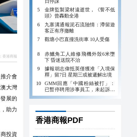
日停課
金牌監製梁材遠逝世，《誓不低
頭》曾轟動全港
九寨溝通報泥石流險情：滯留遊
客正有序撤離
觀塘小巴直撞洗街車 10人受傷
赤鱲角工人維修飛機外殼6米墮
：
香港商報
下 昏迷送院不治
據報胡志偉抵英僅獲准「入境保
釋」留7日 星期三或被遞解出境
次推介會
GMM回應「中國粉絲被打」：
港澳大灣
已暫停聘用涉事員工，未起訴事
主
量發展的
徑，助力
香港商報PDF
共商投資