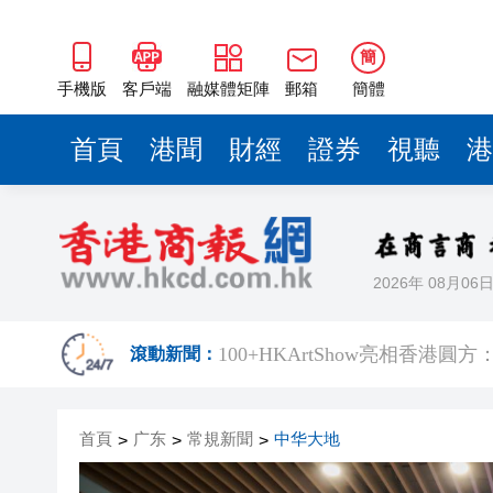
長鑫科技上市，碧桂園少賺420
耀才證券遭證監譴責兼罰款280
簡
手機版
客戶端
融媒體矩陣
郵箱
簡體
哈電集團原黨委常委、紀委書
71歲小巴司機服感冒藥後駕車輾
首頁
港聞
財經
證券
視聽
港
中環26歲交易員挪用5000萬 傳炒
工聯會攜手深圳希華愛康健醫院
持刀強闖中國駐日大使館 村田
2026年 08月06
​100+HKArtShow亮相香
滾動新聞：
長鑫科技上市，碧桂園少賺420
耀才證券遭證監譴責兼罰款280
首頁
广东
常規新聞
中华大地
>
>
>
哈電集團原黨委常委、紀委書
71歲小巴司機服感冒藥後駕車輾