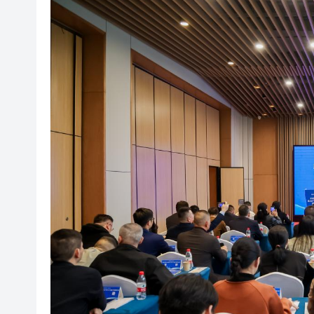
中環26歲交易員挪用5000萬 傳炒
工聯會攜手深圳希華愛康健醫院
持刀強闖中國駐日大使館 村田
​100+HKArtShow亮相香
長鑫科技上市，碧桂園少賺420
耀才證券遭證監譴責兼罰款280
哈電集團原黨委常委、紀委書
71歲小巴司機服感冒藥後駕車輾
中環26歲交易員挪用5000萬 傳炒