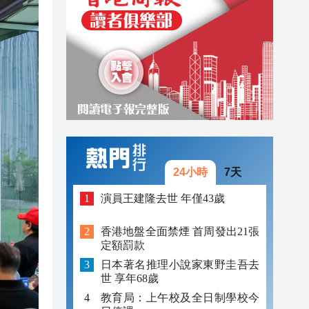
17:05
17:40
17:26
17:25
17:23
17:19
24小時
7天
17:17
演員王建隆去世 年僅43歲
17:17
香港地盤全面禁煙 首周發出21張
定額罰款
17:05
日本著名推理小說家東野圭吾去
世 享年68歲
教育局：上午校及全日制學校今