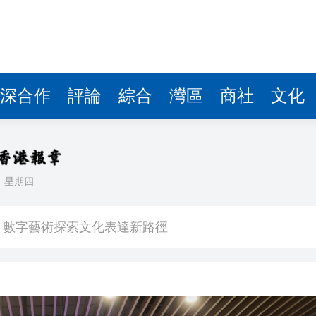
多億
萬 涉可疑交易監控缺失
記楊宏勇被開除黨籍
斃八旬老翁 被判監14個月及停牌5年
深合作
評論
綜合
灣區
商社
文化
海力士ETF蝕1.5億
 啟動「睛彩人生」白內障義診計劃
晃大被起訴
日
星期四
港圓方：數字藝術探索文化表達新路徑
多億
萬 涉可疑交易監控缺失
記楊宏勇被開除黨籍
斃八旬老翁 被判監14個月及停牌5年