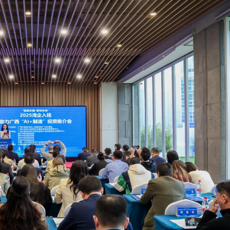
海力士ETF蝕1.5億
 啟動「睛彩人生」白內障義診計劃
晃大被起訴
港圓方：數字藝術探索文化表達新路徑
多億
萬 涉可疑交易監控缺失
記楊宏勇被開除黨籍
斃八旬老翁 被判監14個月及停牌5年
海力士ETF蝕1.5億