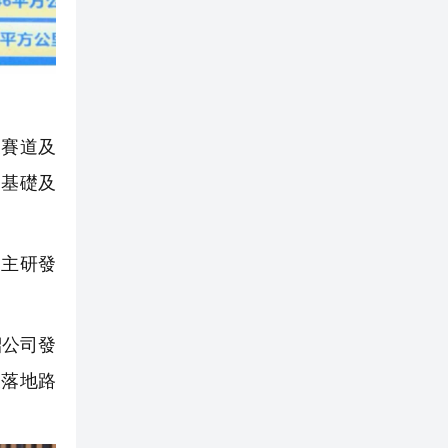
賽道及
業基礎及
主研發
紹公司發
及落地路