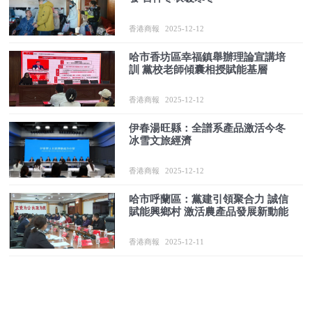
香港商報
2025-12-12
哈市香坊區幸福鎮舉辦理論宣講培
訓 黨校老師傾囊相授賦能基層
香港商報
2025-12-12
伊春湯旺縣：全譜系產品激活今冬
冰雪文旅經濟
香港商報
2025-12-12
哈市呼蘭區：黨建引領聚合力 誠信
賦能興鄉村 激活農產品發展新動能
香港商報
2025-12-11