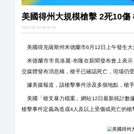
美國得州大規模槍擊 2死10傷
2026-06-13 08:40:45
美國得克薩斯州米德蘭市6月12日上午發生
米德蘭市市長洛麗·布隆在新聞發布會上表示
交媒體發布消息稱，槍手已確認死亡，現場仍
據美媒報道，該槍擊事件涉及多個地點，槍
美國「槍支暴力檔案」網站12日最新統計數
槍擊事件定義為造成4人及以上受傷或死亡的槍