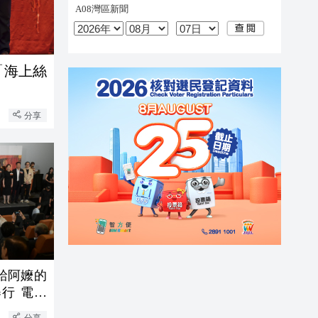
「海上絲
分享
給阿嬤的
行 電影
分享