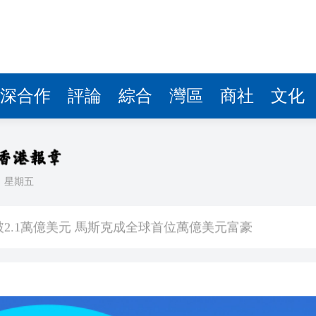
值突破2.1萬億美元 馬斯克成全球首位萬億美元富豪
 商業地產曙光初現
首映】王彥桐追星成功 獲劉德華握手鼓勵 想跟偶像合作
首映】劉炳章看《給阿嬤的情書》憶舅父下南洋 感受鄉
深合作
評論
綜合
灣區
商社
文化
26「中國味道」主題路演登陸香港
 學員分享心路歷程 藝人林嘉華勉勵學弟
槍手已死亡
日
星期五
後放寬
值突破2.1萬億美元 馬斯克成全球首位萬億美元富豪
 商業地產曙光初現
首映】王彥桐追星成功 獲劉德華握手鼓勵 想跟偶像合作
首映】劉炳章看《給阿嬤的情書》憶舅父下南洋 感受鄉