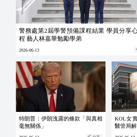
警務處第2屆學警預備課程結業 學員分享
程 藝人林嘉華勉勵學弟
2026-06-13
特朗普：伊朗洩露的條款「與真相
KOL女
毫無關係」
醫管局解
分享