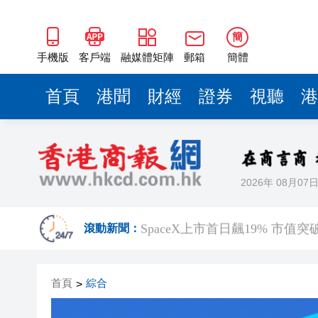
SpaceX上市首日飆19% 市
【名家指點】住宅樓市居安思危
簡
有片丨【《給阿嬤的情書》香港
手機版
客戶端
融媒體矩陣
郵箱
簡體
有片丨【《給阿嬤的情書》香港
首頁
港聞
財經
證券
視聽
港
以美食為媒拓文旅合作新局 20
警務處第2屆學警預備課程結業
美國得州大規模槍擊 2死10傷 
2026年 08月07
【港商時評】狗狗入食肆 先試
SpaceX上市首日飆19% 市
滾動新聞：
【名家指點】住宅樓市居安思危
首頁
綜合
>
有片丨【《給阿嬤的情書》香港
有片丨【《給阿嬤的情書》香港