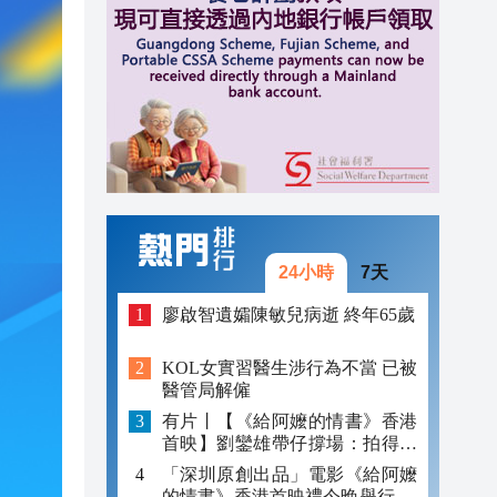
00:22
00:07
08:40
08:25
08:22
08:15
24小時
7天
00:33
廖啟智遺孀陳敏兒病逝 終年65歲
情
00:32
KOL女實習醫生涉行為不當 已被
醫管局解僱
00:22
有片丨【《給阿嬤的情書》香港
00:07
首映】劉鑾雄帶仔撐場：拍得好
正 值得睇
「深圳原創出品」電影《給阿嬤
的情書》香港首映禮今晚舉行 電