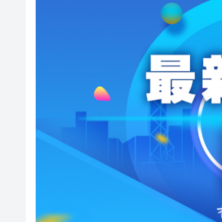
以美食為媒拓文旅合作新局 20
警務處第2屆學警預備課程結業
美國得州大規模槍擊 2死10傷 
【港商時評】狗狗入食肆 先試
SpaceX上市首日飆19% 市
【名家指點】住宅樓市居安思危
有片丨【《給阿嬤的情書》香港
有片丨【《給阿嬤的情書》香港
以美食為媒拓文旅合作新局 20
警務處第2屆學警預備課程結業