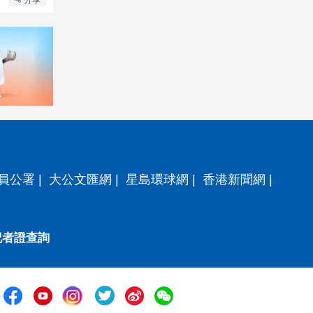
員公署
|
大公文匯網
|
星島環球網
|
香港新聞網
|
記者證查詢