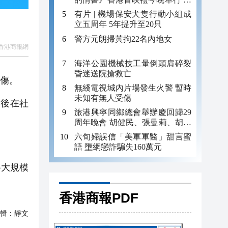
影主演導演亮相
有片 | 機場保安犬隻行動小組成
立五周年 5年提升至20只
警方元朗掃黃拘22名內地女
香港商報網
海洋公園機械技工暈倒頭肩碎裂
昏迷送院搶救亡
受傷。
無綫電視城內片場發生火警 暫時
未知有無人受傷
隨後在社
旅港興寧同鄉總會舉辦慶回歸29
。
周年晚會 胡健民、張曼莉、胡啟
明、郭岸喆、余鵬春、吳漢良、
六旬婦誤信「美軍軍醫」甜言蜜
梁錫光等出席
語 墮網戀詐騙失160萬元
將大規模
香港商報PDF
輯：
靜文