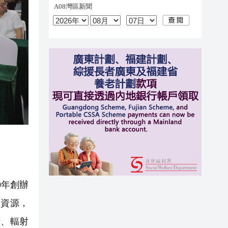
0年創辦
品資源，
廣、輻射