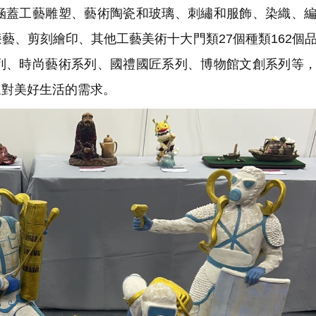
涵蓋工藝雕塑、藝術陶瓷和玻璃、刺繡和服飾、染織、
藝、剪刻繪印、其他工藝美術十大門類27個種類162個
列、時尚藝術系列、國禮國匠系列、博物館文創系列等
眾對美好生活的需求。