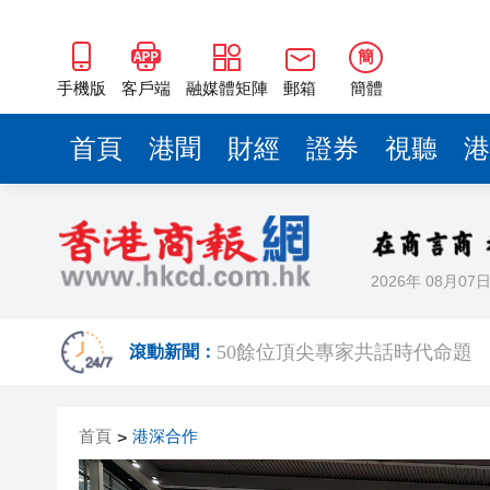
50餘位頂尖專家共話時代命題
海南澄邁文儒煥新升級 五組數
簡
梁振英率港區全國政協委員考
手機版
客戶端
融媒體矩陣
郵箱
簡體
2025年海南儋州以舊換新帶動消
首頁
港聞
財經
證券
視聽
港
山東26戶省屬國企去年合計營收2
瀋陽鐵西校園閱讀活動解鎖閱
黎智英案｜吳良好：依法公正處
2026年 08月07
騰出更多時間專注做好宏福苑火
50餘位頂尖專家共話時代命題
滾動新聞：
海南澄邁文儒煥新升級 五組數
首頁
港深合作
>
梁振英率港區全國政協委員考
2025年海南儋州以舊換新帶動消