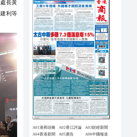
副處長黃
廉建利等