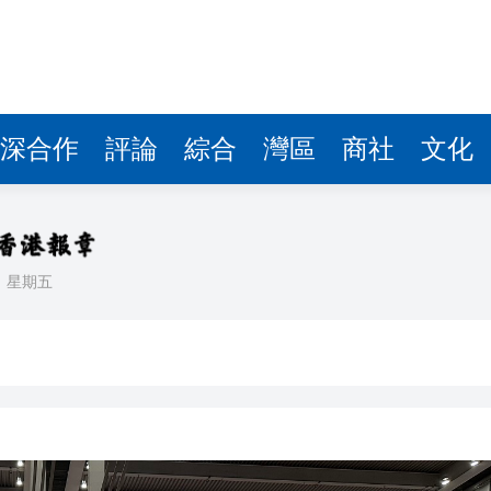
據見證文儒沉香從傳統邁向現代
察團來瓊考察
費約18億元
深合作
評論
綜合
灣區
商社
文化
.58萬億 利潤總額近936億
讀新玩法
理黎智英求情 罪證如山豈能妄想輕判
日
星期五
災獨立委員會工作 李家超暫停3項公職委任
據見證文儒沉香從傳統邁向現代
察團來瓊考察
費約18億元