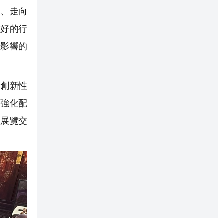
程、走向
較好的行
具影響的
創新性
、強化配
化展覽交