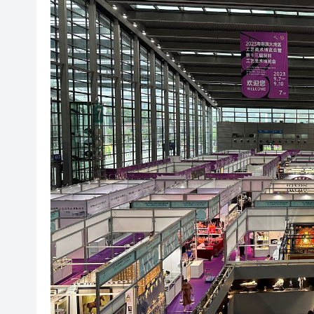
山東26戶省屬國企去年合計營收2
瀋陽鐵西校園閱讀活動解鎖閱
黎智英案｜吳良好：依法公正處
騰出更多時間專注做好宏福苑火
50餘位頂尖專家共話時代命題
海南澄邁文儒煥新升級 五組數
梁振英率港區全國政協委員考
2025年海南儋州以舊換新帶動消
山東26戶省屬國企去年合計營收2
瀋陽鐵西校園閱讀活動解鎖閱