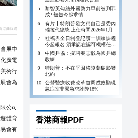
黎智英勾結外國勢力早前被判罪
成 9被告今起求情
有片丨特朗普發文稱自己是委內
香港商報網
瑞拉代總統 上任時間2026年1月
社福界全日制登記護士訓練課程
今起報名 須承諾在認可機構任職
圳會展中
至少三年
中國乒協：擬聘秦志戩為國乒總
教練
文化廣電
特朗普：不在乎因格陵蘭島影響
藝美術行
北約
。展會為
公營醫療收費改革首周成效顯現
急症室非緊急求診降18%
限公司
旅遊體育
香港商報PDF
交易會有