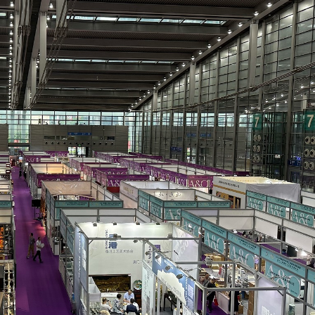
.58萬億 利潤總額近936億
讀新玩法
理黎智英求情 罪證如山豈能妄想輕判
災獨立委員會工作 李家超暫停3項公職委任
據見證文儒沉香從傳統邁向現代
察團來瓊考察
費約18億元
.58萬億 利潤總額近936億
讀新玩法