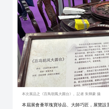
本次展品之《百鳥朝鳳大圓台》。記者 朱輝豪 攝
本屆展會薈萃瑰寶珍品、大師巧匠，展覽設置