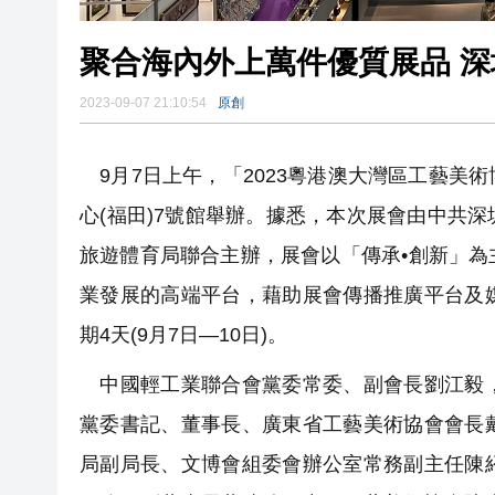
聚合海內外上萬件優質展品 
2023-09-07 21:10:54
原創
9月7日上午，「2023粵港澳大灣區工藝美
心(福田)7號館舉辦。據悉，本次展會由中共
旅遊體育局聯合主辦，展會以「傳承•創新」
業發展的高端平台，藉助展會傳播推廣平台及
期4天(9月7日—10日)。
中國輕工業聯合會黨委常委、副會長劉江毅，
黨委書記、董事長、廣東省工藝美術協會會長
局副局長、文博會組委會辦公室常務副主任陳