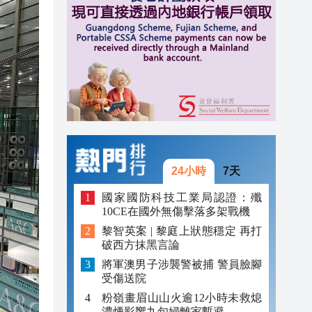
20:40
20:39
21:08
21:04
20:55
20:42
24小時
7天
20:42
國家國防科技工業局認證：殲
10CE在國外無傷擊落多架戰機
20:41
黎智英案 | 黎庭上狀態穩定 再打
破西方抹黑言論
20:40
將軍澳男子涉襲警被捕 警員臉腳
20:39
受傷送院
粉嶺畫眉山山火逾12小時未救熄
濃煙影響九旬婦離家暫避