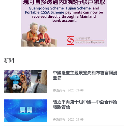
新聞
中國漫畫主題展覽亮相布魯塞爾漫
畫節
香港商報
2023-09-09
習近平向第十屆中國—中亞合作論
壇致賀信
香港商報
2023-09-09