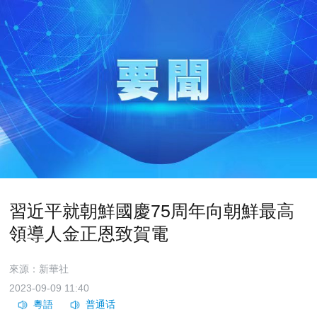
習近平就朝鮮國慶75周年向朝鮮最高
領導人金正恩致賀電
來源：新華社
2023-09-09 11:40