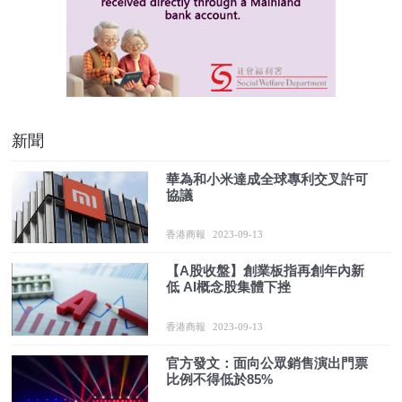
新聞
華為和小米達成全球專利交叉許可
協議
香港商報
2023-09-13
【A股收盤】創業板指再創年內新
低 AI概念股集體下挫
香港商報
2023-09-13
官方發文：面向公眾銷售演出門票
比例不得低於85%