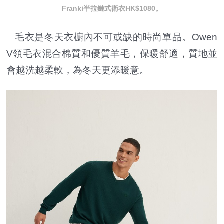
Franki半拉鏈式衛衣HK$1080。
毛衣是冬天衣櫥內不可或缺的時尚單品。Owen
V領毛衣混合棉質和優質羊毛，保暖舒適，質地並
會越洗越柔軟，為冬天更添暖意。