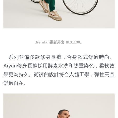
Brendan襯衫外套HK$1130。
系列並備多款修身長褲，合身款式舒適時尚。
Aryan修身長褲採用酵素水洗和雙重染色，柔軟效
果更為持久。衛褲的設計符合人體工學，彈性高且
舒適自在。