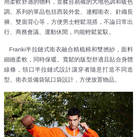
用柔軟舒適的物料，並糅合易襯的大地色調和暖色
調。系列的單品包括西裝外套、連帽衛衣、針織長
褲、雙面背心等，方便男士輕鬆混搭，不論日常出
行、商務會議、運動休閒，均能輕鬆駕馭。
Franki半拉鏈式衛衣融合精梳棉和雙撚紗，面料
細緻柔軟，同時保暖。寬鬆的版型舒適且貼合身體
線條，領口半拉鏈式設計讓穿者隨意打造不同造
型。衛衣並備袋鼠口袋設計，方便放置物品。