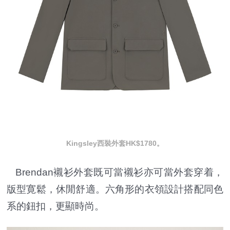
Kingsley西裝外套HK$1780。
Brendan襯衫外套既可當襯衫亦可當外套穿着，
版型寛鬆，休閒舒適。六角形的衣領設計搭配同色
系的鈕扣，更顯時尚。