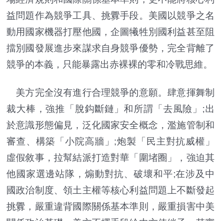
益問題作為競爭工具、挑釁手段。美國以競爭之名
動用國家機器打壓他國，企圖犧牲別國利益甚至阻
擋別國發展進步來謀求自身競爭優勢，完全背離了
競爭的本義，只能暴露出赤裸裸的零和冷戰思維。
美方完全沒有進行合理競爭的意願。肆意揮舞制
裁大棒，強推「脫鈎斷鏈」和所謂「去風險」;出
於意識形態偏見，泛化國家安全概念，濫施管制和
審查、構築「小院高牆」;炮製「民主對抗威權」
虛假敘事，拉幫結派打造對華「圍堵圈」，強迫其
他國家選邊站隊，煽動對抗、破壞和平;在涉及中
國政治制度、領土主權等核心利益問題上不斷發起
挑釁，嚴重違背國際關係基本準則，嚴重損害中美