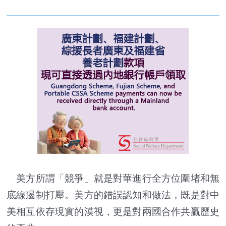
美方所謂「競爭」就是對華進行全方位圍堵和無
底線遏制打壓。美方的錯誤認知和做法，既是對中
美相互依存現實的漠視，更是對兩國合作共贏歷史