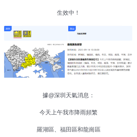
生效中！
據@深圳天氣消息：
今天上午我市降雨頻繁
羅湖區、福田區和龍崗區