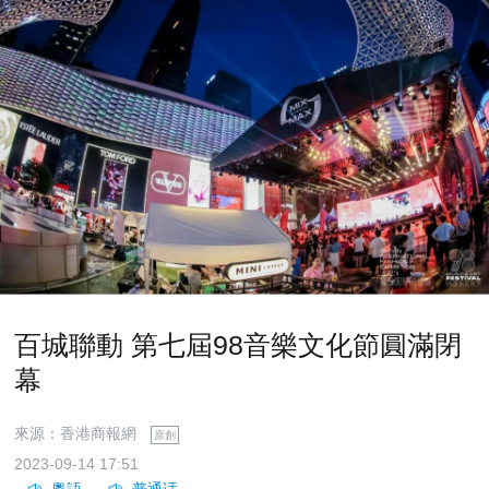
百城聯動 第七屆98音樂文化節圓滿閉
幕
來源：香港商報網
原創
2023-09-14 17:51