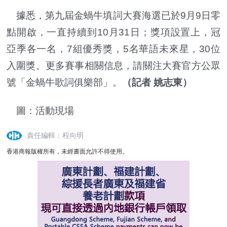
據悉，第九屆金蝸牛填詞大賽海選已於9月9日零
點開啟，一直持續到10月31日；獎項設置上，冠
亞季各一名，7組優秀獎，5名華語未來星，30位
入圍獎。更多賽事相關信息，請關注大賽官方公眾
號「金蝸牛歌詞俱樂部」。
（記者 姚志東）
圖：活動現場
責任編輯：程向明
香港商報版權所有，未經書面允許不得使用。