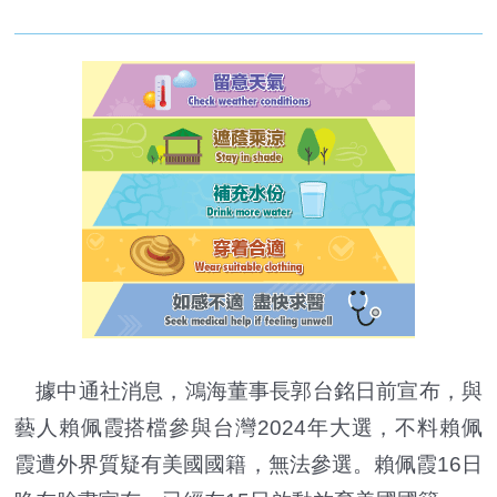
據中通社消息，鴻海董事長郭台銘日前宣布，與
藝人賴佩霞搭檔參與台灣2024年大選，不料賴佩
霞遭外界質疑有美國國籍，無法參選。賴佩霞16日