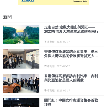
新聞
走進自然 途觀大熊山與湄江——
2023粵港澳大灣區主流媒體湖南行
香港商報
2023-09-17
香港傳媒高層參訪正泰集團：長三
角與大灣區協同發展將造就更大空
間
香港商報
2023-09-17
香港傳媒高層參訪吉利汽車：吉利
與比亞迪都是國人的驕傲
香港商報
2023-09-17
開門紅！中國女排奧運資格賽首戰
獲勝