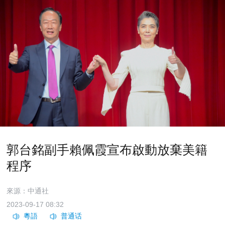
郭台銘副手賴佩霞宣布啟動放棄美籍
程序
來源：中通社
2023-09-17 08:32