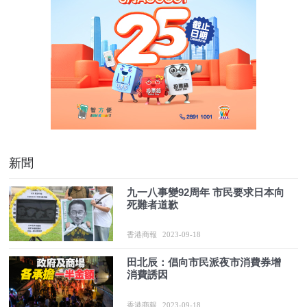
新聞
九一八事變92周年 市民要求日本向
死難者道歉
香港商報
2023-09-18
田北辰：倡向市民派夜市消費券增
消費誘因
香港商報
2023-09-18