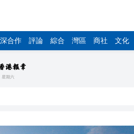
據見證文儒沉香從傳統邁向現代
察團來瓊考察
費約18億元
深合作
評論
綜合
灣區
商社
文化
.58萬億 利潤總額近936億
讀新玩法
理黎智英求情 罪證如山豈能妄想輕判
日
星期六
災獨立委員會工作 李家超暫停3項公職委任
據見證文儒沉香從傳統邁向現代
察團來瓊考察
費約18億元