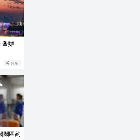
州舉辦
分享
海關關區約