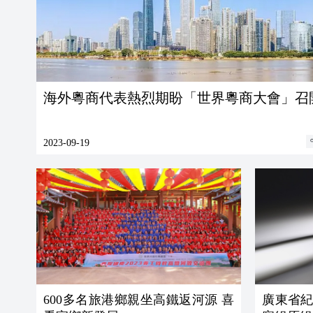
海外粵商代表熱烈期盼「世界粵商大會」召
2023-09-19
600多名旅港鄉親坐高鐵返河源 喜
廣東省