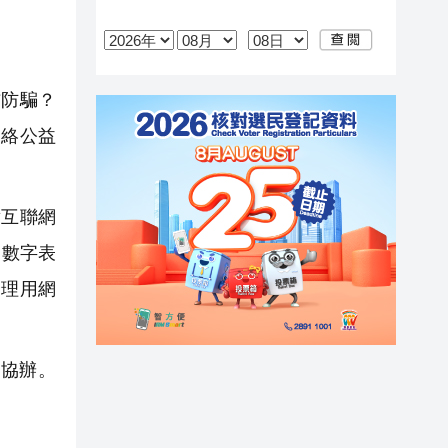
防騙？
網絡公益
。
童互聯網
、數字表
合理用網
協辦。