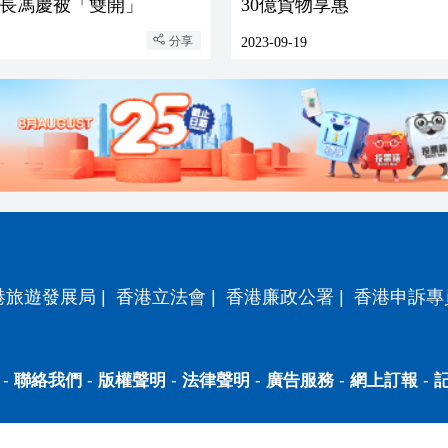
長馮慶被「雙開」
30億貨物享惠
分享
2023-09-19
港旅遊發展局
|
香港立法會
|
香港廉政公署
|
香港申訴專
-
聯絡我們
-
版權聲明
-
法律聲明
-
廣告服務
-
網上訂報
-