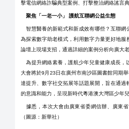
擊電信網絡詐騙典型案例、打擊整治網絡謠言
聚焦「一老一小」 護航互聯網公益生態
智慧醫養的新範式和新成效有哪些？互聯網公
為探索數字助老模式，利用數字力量更好地服
論壇上現場支招，通過詳細的案例分析向廣大
為提升網絡素養，護航少年兒童健康成長，以「
大會將於9月23日在廣州市南沙區圖書館同期
達提升、數字社交拓展等話題展開，旨在通過
的意識和能力，呈現新時代粵港澳大灣區少年
據悉，本次大會由廣東省委網信辦、廣東省
（圖源：新華社）