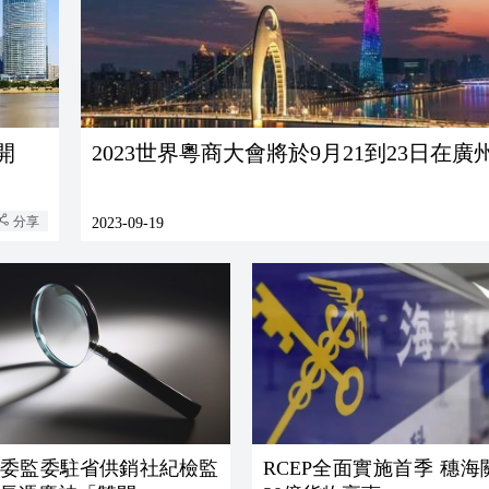
開
​2023世界粵商大會將於9月21到23日在廣
分享
2023-09-19
紀委監委駐省供銷社紀檢監
RCEP全面實施首季 穗