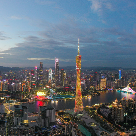
.58萬億 利潤總額近936億
讀新玩法
理黎智英求情 罪證如山豈能妄想輕判
災獨立委員會工作 李家超暫停3項公職委任
據見證文儒沉香從傳統邁向現代
察團來瓊考察
費約18億元
.58萬億 利潤總額近936億
讀新玩法