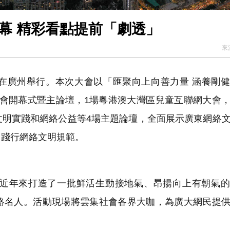
啟幕 精彩看點提前「劇透」
來
3日在廣州舉行。本次大會以「匯聚向上向善力量 涵養剛
場大會開幕式暨主論壇，1場粵港澳大灣區兒童互聯網大會
文明實踐和網絡公益等4場主題論壇，全面展示廣東網絡
，踐行網絡文明規範。
近年來打造了一批鮮活生動接地氣、昂揚向上有朝氣的
絡名人。活動現場將雲集社會各界大咖，為廣大網民提