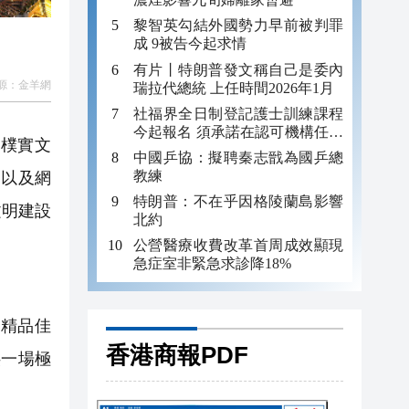
黎智英勾結外國勢力早前被判罪
成 9被告今起求情
有片丨特朗普發文稱自己是委內
源：
金羊網
瑞拉代總統 上任時間2026年1月
社福界全日制登記護士訓練課程
今起報名 須承諾在認可機構任職
健樸實文
至少三年
中國乒協：擬聘秦志戩為國乒總
教練
，以及網
特朗普：不在乎因格陵蘭島影響
文明建設
北約
公營醫療收費改革首周成效顯現
急症室非緊急求診降18%
精品佳
香港商報PDF
供一場極