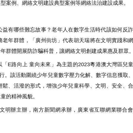
典型案例、網絡文明建設典型案例等網絡法治建設成果。
益有哪些難忘故事？老年人在數字生活時代該如何反詐
務老年群體，「廣州街坊」代表胡天瑞將在文明實踐和
老年群體開展防詐騙科普，讓網絡文明創建成果惠及群眾
E路向上 童向未來」為主題的2023粵港澳大灣區兒
舉行。該活動圍繞少年兒童數字壓力化解、數字信息獲取
輕鬆、活潑的形式，增強少年兒童科學、文明、安全、
兒童的精神風貌。
文明辦主辦，南方新聞網承辦，廣東省互聯網業聯合會