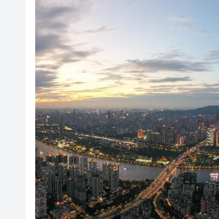
山東26戶省屬國企去年合計營收2
瀋陽鐵西校園閱讀活動解鎖閱
黎智英案｜吳良好：依法公正處
騰出更多時間專注做好宏福苑火
50餘位頂尖專家共話時代命題
海南澄邁文儒煥新升級 五組數
梁振英率港區全國政協委員考
2025年海南儋州以舊換新帶動消
山東26戶省屬國企去年合計營收2
瀋陽鐵西校園閱讀活動解鎖閱