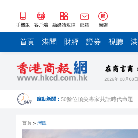
50餘位頂尖專家共話時代命題
海南澄邁文儒煥新升級 五組數
簡
梁振英率港區全國政協委員考
手機版
客戶端
融媒體矩陣
郵箱
簡體
2025年海南儋州以舊換新帶動消
首頁
港聞
財經
證券
視聽
港
山東26戶省屬國企去年合計營收2
瀋陽鐵西校園閱讀活動解鎖閱
黎智英案｜吳良好：依法公正處
2026年 08月08
騰出更多時間專注做好宏福苑火
50餘位頂尖專家共話時代命題
滾動新聞：
海南澄邁文儒煥新升級 五組數
首頁
灣區
>
梁振英率港區全國政協委員考
2025年海南儋州以舊換新帶動消