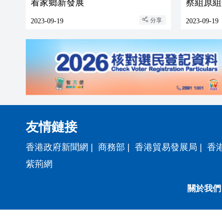
看家鄉新發展
察組原組
分享
2023-09-19
2023-09-19
友情鏈接
香港政府新聞網
|
商務部
|
香港貿易發展局
|
香
紫荊網
關於我們