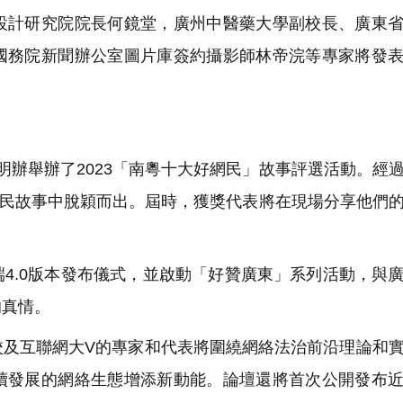
計研究院院長何鏡堂，廣州中醫藥大學副校長、廣東省
國務院新聞辦公室圖片庫簽約攝影師林帝浣等專家將發
辦舉辦了2023「南粵十大好網民」故事評選活動。經
個網民故事中脫穎而出。屆時，獲獎代表將在現場分享他們
4.0版本發布儀式，並啟動「好贊廣東」系列活動，與
的真情。
及互聯網大V的專家和代表將圍繞網絡法治前沿理論和
續發展的網絡生態增添新動能。論壇還將首次公開發布