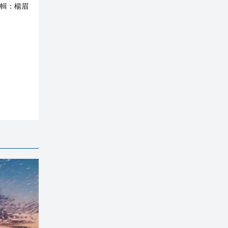
輯：
楊眉