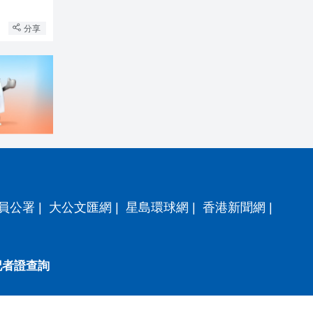
分享
員公署
|
大公文匯網
|
星島環球網
|
香港新聞網
|
記者證查詢