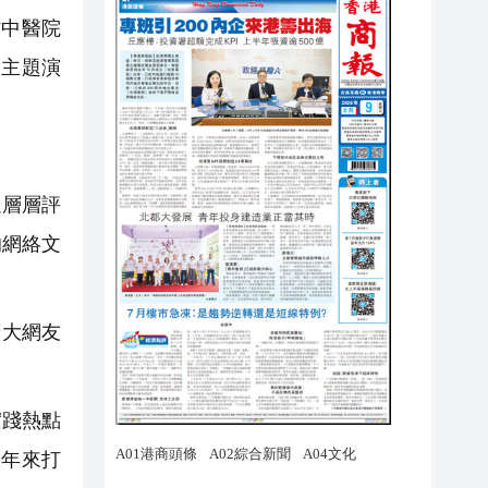
中醫院
表主題演
過層層評
的網絡文
廣大網友
實踐熱點
近年來打