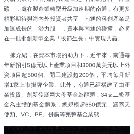
礦」，處在製造業轉型升級加速期的南通，有更多
精彩期待與海內外投資者共享。南通的科創產業是
加速成長的「潛力股」，資本與南通的碰撞，必將
在一批批創新型企業「拔節生長」中實現共贏。
據介紹，在資本市場的助力下，近年來，南通每
年新招引5億元以上產業項目和3000萬美元以上外
資項目超500個、開工建設超200個，平均每月新
增1家上市掛牌企業。此外，南通已經構建了由產
業投資、創新發展兩大母基金為龍頭，34支二級基
金為主體的基金體系，總規模超650億元，涵蓋天
使類、VC、PE、併購等完整基金業態。