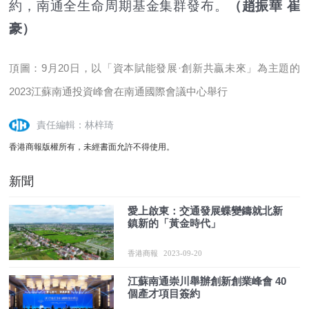
約，南通全生命周期基金集群發布。
（趙振華 崔
豪）
頂圖：9月20日，以「資本賦能發展·創新共贏未來」為主題的
2023江蘇南通投資峰會在南通國際會議中心舉行
責任編輯：林梓琦
香港商報版權所有，未經書面允許不得使用。
新聞
愛上啟東：交通發展蝶變鑄就北新
鎮新的「黃金時代」
香港商報
2023-09-20
江蘇南通崇川舉辦創新創業峰會 40
個產才項目簽約