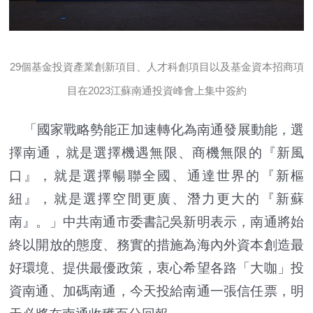
29個基金投資產業創新項目、人才科創項目以及基金資本招商項
目在2023江蘇南通投資峰會上集中簽約
「國家戰略勢能正加速轉化為南通發展動能，選
擇南通，就是選擇機遇無限、商機無限的『新風
口』，就是選擇暢聯全國、通達世界的『新樞
紐』，就是選擇空間更廣、潛力更大的『新蘇
南』。」中共南通市委書記吳新明表示，南通將始
終以開放的態度、務實的措施為海內外資本創造最
好環境、提供最優政策，衷心希望各路「大咖」投
資南通、加碼南通，今天投給南通一張信任票，明