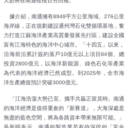
天必將在南通收穫百分回報。
據介紹，南通擁有8949平方公里海域、276公里
海岸線，正在規劃建設通州灣石化雙循環基地，奮
力打造江蘇海洋產業高質量發展先行區，建設全國
富有江海特色的海洋中心城市。「十四五」以來，
沿海前沿累計簽約落戶10億元以上項目84個、總
投資2800億元，以海洋新能源、綠色石化等產業
為代表的海洋經濟已然成型。到2025年，全市海
洋生產總值預計突破3000億元。
「江海浩蕩大勢已至、攜手共贏正當其時。南通
的海洋經濟是值得重倉的『新賽道』，大海深處是
無盡的藍色空間，將為各路資本帶來無限可能。」
吳新明表示，南通的製造業是有待深挖的「富金