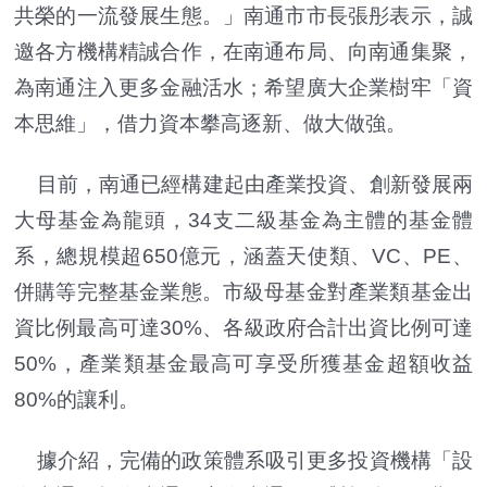
共榮的一流發展生態。」南通市市長張彤表示，誠
邀各方機構精誠合作，在南通布局、向南通集聚，
為南通注入更多金融活水；希望廣大企業樹牢「資
本思維」，借力資本攀高逐新、做大做強。
目前，南通已經構建起由產業投資、創新發展兩
大母基金為龍頭，34支二級基金為主體的基金體
系，總規模超650億元，涵蓋天使類、VC、PE、
併購等完整基金業態。市級母基金對產業類基金出
資比例最高可達30%、各級政府合計出資比例可達
50%，產業類基金最高可享受所獲基金超額收益
80%的讓利。
據介紹，完備的政策體系吸引更多投資機構「設