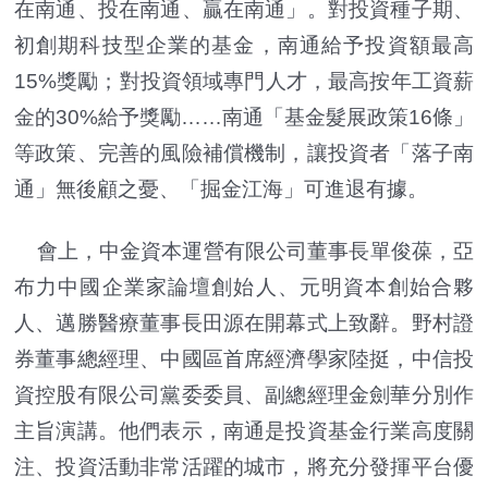
在南通、投在南通、贏在南通」。對投資種子期、
初創期科技型企業的基金，南通給予投資額最高
15%獎勵；對投資領域專門人才，最高按年工資薪
金的30%給予獎勵……南通「基金髮展政策16條」
等政策、完善的風險補償機制，讓投資者「落子南
通」無後顧之憂、「掘金江海」可進退有據。
會上，中金資本運營有限公司董事長單俊葆，亞
布力中國企業家論壇創始人、元明資本創始合夥
人、邁勝醫療董事長田源在開幕式上致辭。野村證
券董事總經理、中國區首席經濟學家陸挺，中信投
資控股有限公司黨委委員、副總經理金劍華分別作
主旨演講。他們表示，南通是投資基金行業高度關
注、投資活動非常活躍的城市，將充分發揮平台優