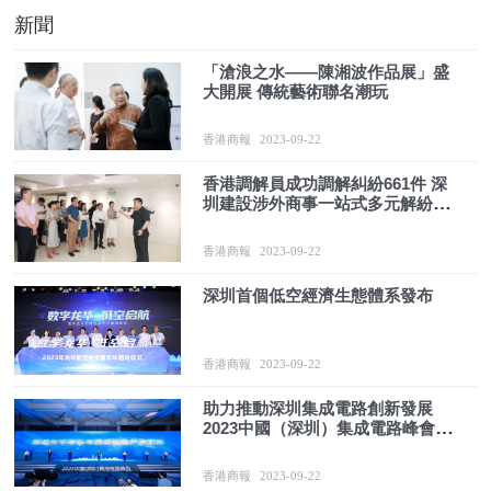
新聞
「滄浪之水——陳湘波作品展」盛
大開展 傳統藝術聯名潮玩
香港商報
2023-09-22
香港調解員成功調解糾紛661件 深
圳建設涉外商事一站式多元解紛中
心
香港商報
2023-09-22
深圳首個低空經濟生態體系發布
香港商報
2023-09-22
助力推動深圳集成電路創新發展
2023中國（深圳）集成電路峰會成
功舉辦
香港商報
2023-09-22