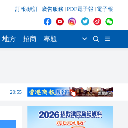
20:55
訂報/續訂
廣告服務
PDF電子報
電子報
|
|
|
20:42
20:42
20:41
地方
招商
專題
20:40
20:39
21:08
21:04
20:55
20:42
20:42
20:41