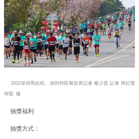
2022深圳馬拉松。深圳特區報首席記者 楊少昆 記者 周紅聲
何龍 攝
抽獎福利
抽獎方式：