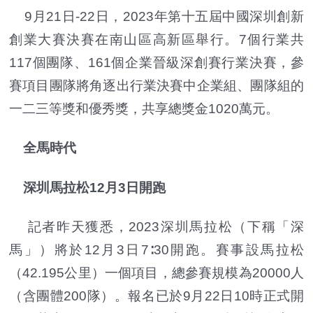
9月21日-22日，2023年第十五屆中國深圳創新
創業大賽決賽在南山區高新區舉行。7個行業共
117個團隊、161個企業晉級深創賽行業決賽，參
賽項目團隊將角逐出行業決賽中企業組、團隊組的
一二三等獎和優秀獎，共享總獎金1020萬元。
全馬時代
深圳馬拉松12月3日開跑
記者昨天獲悉，2023深圳馬拉松（下稱「深
馬」）將於12月3日7∶30開跑。賽事設馬拉松
（42.195公里）一個項目，總參賽規模為20000人
（含團體200隊）。報名已於9月22日10時正式開