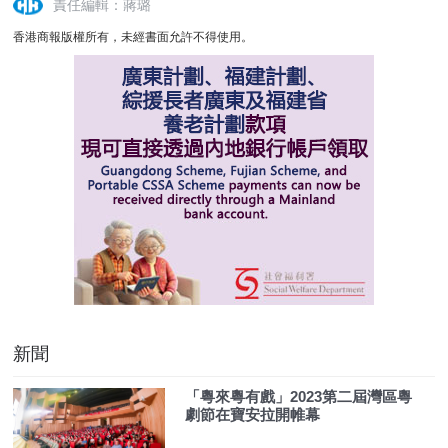
責任編輯：蔣璐
香港商報版權所有，未經書面允許不得使用。
新聞
「粵來粵有戲」2023第二屆灣區粵
劇節在寶安拉開帷幕