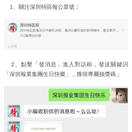
1、關注深圳特區報公眾號；
2、點擊「發消息」進入對話框，發送關鍵詞
「深圳報業集團生日快樂」，獲得專屬抽獎碼；