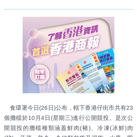
食環署今日(26日)公布，轄下香港仔街市共有23
個攤檔於10月4日(星期三)進行公開競投。是次公
開競投的攤檔種類涵蓋鮮肉(豬)、冷凍(冰鮮)肉