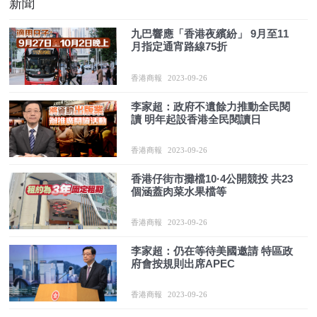
新聞
九巴響應「香港夜繽紛」 9月至11
月指定通宵路線75折
香港商報
2023-09-26
李家超：政府不遺餘力推動全民閱
讀 明年起設香港全民閱讀日
香港商報
2023-09-26
香港仔街市攤檔10·4公開競投 共23
個涵蓋肉菜水果檔等
香港商報
2023-09-26
李家超：仍在等待美國邀請 特區政
府會按規則出席APEC
香港商報
2023-09-26