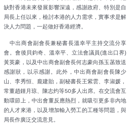
缺對香港未來發展影響深遠，感謝政府、特別是自
局長上任以來，檢討本港的人力需求，實事求是解
決人力問題，一起做好香港經濟。
中出商會副會長兼秘書長溫幸平主持交流分享
會。會後貝鈞奇、溫幸平、立法會議員(進出口界)
黃英豪，以及中出商會副會長何志豪向孫玉菡致送
感謝狀，以示感謝。此外，中出商會副會長陳少
山、李秀恒、龐建貽，副秘書長王紫雲、李淑媛，
常董趙鍾月琼、陳志灼等50多人出席。在交流會互
動環節上，中出會董反應熱烈，就吸引更多非內地
的人才來港，以及增加輸入勞工的工種等問題，與
局長作廣泛交流意見。