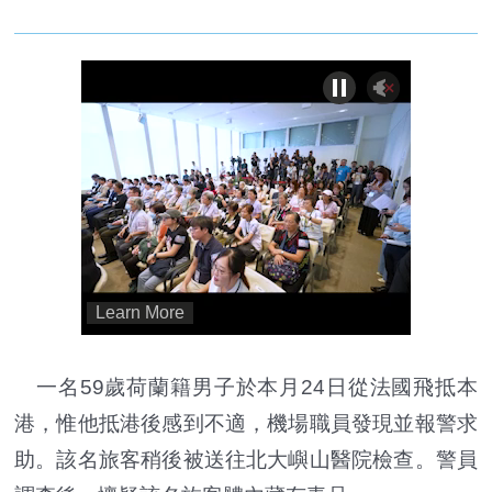
一名59歲荷蘭籍男子於本月24日從法國飛抵本
港，惟他抵港後感到不適，機場職員發現並報警求
助。該名旅客稍後被送往北大嶼山醫院檢查。警員