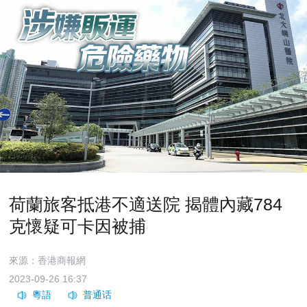
荷蘭旅客抵港不適送院 揭體內藏784
克懷疑可卡因被捕
來源：香港商報網
2023-09-26 16:37