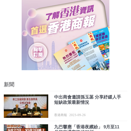
新聞
中出商會邀請孫玉菡 分享紓緩人手
短缺政策最新情況
香港商報
2023-09-26
九巴響應「香港夜繽紛」 9月至11