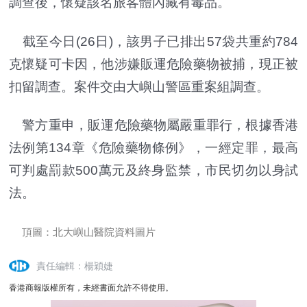
調查後，懷疑該名旅客體內藏有毒品。
截至今日(26日)，該男子已排出57袋共重約784
克懷疑可卡因，他涉嫌販運危險藥物被捕，現正被
扣留調查。案件交由大嶼山警區重案組調查。
警方重申，販運危險藥物屬嚴重罪行，根據香港
法例第134章《危險藥物條例》，一經定罪，最高
可判處罰款500萬元及終身監禁，市民切勿以身試
法。
頂圖：北大嶼山醫院資料圖片
責任編輯：楊穎婕
香港商報版權所有，未經書面允許不得使用。