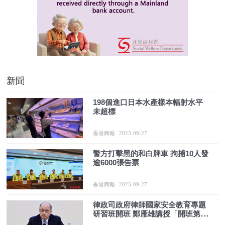
新聞
198個進口日本水產樣本輻射水平
未超標
香港商報
2023-09-27
警方打擊黑的和白牌車 拘捕10人發
逾6000張告票
香港商報
2023-09-27
律政司政府律師國家安全教育專題
研習班開班 鄭雁雄講授「開班第一
課」