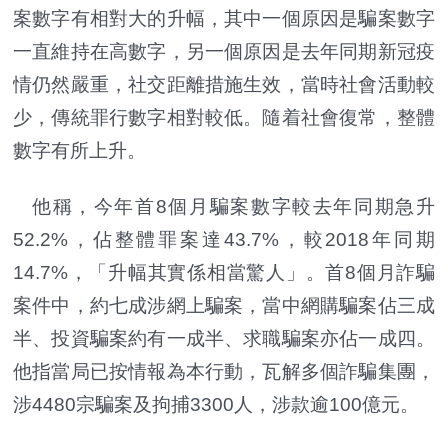
案數字有相對大的升幅，其中一個原因是騙案數字
一直維持在高數字，另一個原因是去年同期新冠疫
情仍然嚴重，社交距離措施生效，當時社會活動較
少，傳統罪行數字相對較低。隨着社會復常，整體
數字有所上升。
他稱，今年首8個月騙案數字較去年同期急升
52.2%，佔整體罪案達43.7%，較2018年同期
14.7%，「升幅其實係相當驚人」。首8個月詐騙
案件中，約七成涉網上騙案，當中網購騙案佔三成
半、投資騙案約有一成半、求職騙案亦佔一成四。
他指當局已按情報為本行動，瓦解多個詐騙集團，
涉4480宗騙案及拘捕3300人，涉款逾100億元。