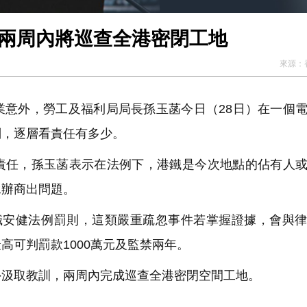
：兩周內將巡查全港密閉工地
來源：
業意外，勞工及福利局局長孫玉菡今日（28日）在一個
判，逐層看責任有多少。
責任，孫玉菡表示在法例下，港鐵是今次地點的佔有人
承辦商出問題。
職安健法例罰則，這類嚴重疏忽事件若掌握證據，會與
高可判罰款1000萬元及監禁兩年。
外汲取教訓，兩周內完成巡查全港密閉空間工地。