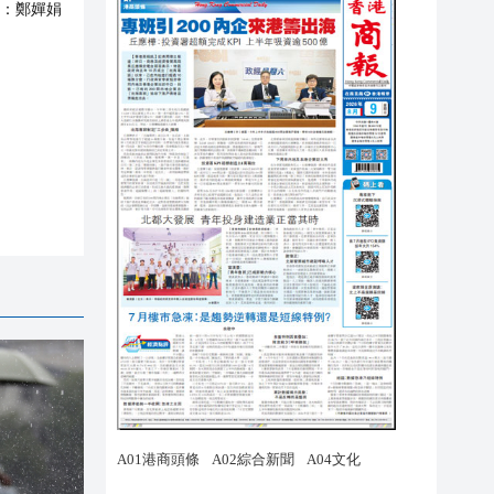
：
鄭嬋娟