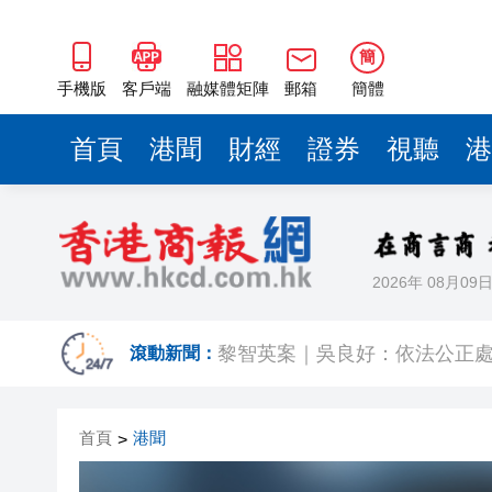
騰出更多時間專注做好宏福苑火
50餘位頂尖專家共話時代命題
簡
海南澄邁文儒煥新升級 五組數
手機版
客戶端
融媒體矩陣
郵箱
簡體
梁振英率港區全國政協委員考
首頁
港聞
財經
證券
視聽
港
2025年海南儋州以舊換新帶動消
山東26戶省屬國企去年合計營收2
瀋陽鐵西校園閱讀活動解鎖閱
2026年 08月09
黎智英案｜吳良好：依法公正處
騰出更多時間專注做好宏福苑火
滾動新聞：
50餘位頂尖專家共話時代命題
首頁
港聞
>
海南澄邁文儒煥新升級 五組數
梁振英率港區全國政協委員考