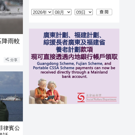
區降雨較
分享
菲律賓公