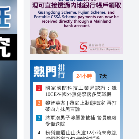
20:41
20:40
20:39
21:08
21:04
20:55
24小時
7天
20:42
國家國防科技工業局認證：殲
10CE在國外無傷擊落多架戰機
20:42
黎智英案 | 黎庭上狀態穩定 再打
破西方抹黑言論
20:41
將軍澳男子涉襲警被捕 警員臉腳
20:40
受傷送院
粉嶺畫眉山山火逾12小時未救熄
20:39
濃煙影響九旬婦離家暫避