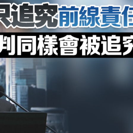
費約18億元
.58萬億 利潤總額近936億
讀新玩法
理黎智英求情 罪證如山豈能妄想輕判
災獨立委員會工作 李家超暫停3項公職委任
據見證文儒沉香從傳統邁向現代
察團來瓊考察
費約18億元
.58萬億 利潤總額近936億
讀新玩法