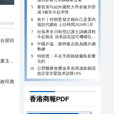
黎智英勾結外國勢力早前被判罪
成 9被告今起求情
有片丨特朗普發文稱自己是委內
香港商報網
瑞拉代總統 上任時間2026年1月
社福界全日制登記護士訓練課程
今起報名 須承諾在認可機構任職
電台節目
至少三年
中國乒協：擬聘秦志戩為國乒總
教練
特朗普：不在乎因格陵蘭島影響
或業主，
北約
公營醫療收費改革首周成效顯現
急症室非緊急求診降18%
律政司商
香港商報PDF