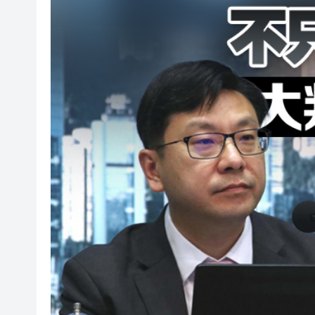
2025年海南儋州以舊換新帶動消
山東26戶省屬國企去年合計營收2
瀋陽鐵西校園閱讀活動解鎖閱
黎智英案｜吳良好：依法公正處
騰出更多時間專注做好宏福苑火
50餘位頂尖專家共話時代命題
海南澄邁文儒煥新升級 五組數
梁振英率港區全國政協委員考
2025年海南儋州以舊換新帶動消
山東26戶省屬國企去年合計營收2
瀋陽鐵西校園閱讀活動解鎖閱