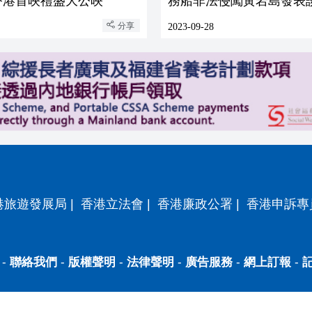
香港首映禮盛大公映
務船非法侵闖黃岩島發表
分享
2023-09-28
港旅遊發展局
|
香港立法會
|
香港廉政公署
|
香港申訴專
-
聯絡我們
-
版權聲明
-
法律聲明
-
廣告服務
-
網上訂報
-