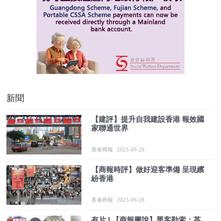
新聞
【建評】提升自我建設香港 報效國
家聯通世界
香港商報
2023-09-28
【商報時評】做好迎客準備 呈現繽
紛香港
香港商報
2023-09-28
有片 | 【商報圖說】黑客勒索：英