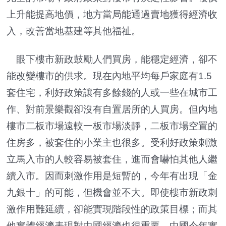
上升能提高地價，地方當局能通過賣地獲得經濟收
入，改善當地基建等其他福祉。
眼下樓市新政鼓勵人們買房，能穩定經濟，卻不
能改變樓市的供求。現在內地平均每戶家庭有1.5
套住宅，利好政策讓有多餘錢的人或一些在城市工
作、對前景樂觀卻沒有自置居所的人買房。但內地
樓市二板市場遠較一板市場淡靜，二板市場空置的
住房多，被套住的小業主也很多。受利好政策刺激
立馬入市的人較容易被套住，進而會嚇怕其他人繼
續入市。因而刺激作用是短暫的，今年有出現「金
九銀十」的可能，但機會並不大。即使樓市新政刺
激作用難延續，卻能實現階段性的政策目標；而其
他實體經濟表現對中國經濟也很重要，中國今年實