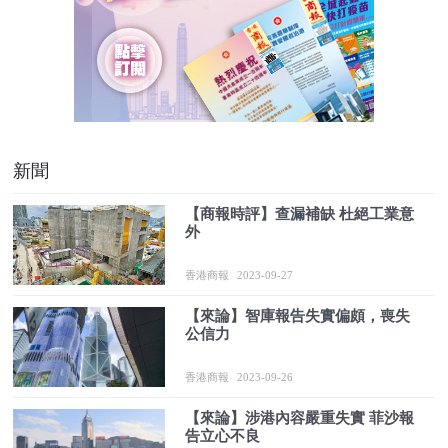
新聞
【商報時評】查漏補缺 杜絕工業意
外
香港商報
2023-09-27
【來論】智庫報告失實偏頗，喪失
公信力
香港商報
2023-09-26
【來論】涉港內容嚴重失實 菲沙報
告立心不良