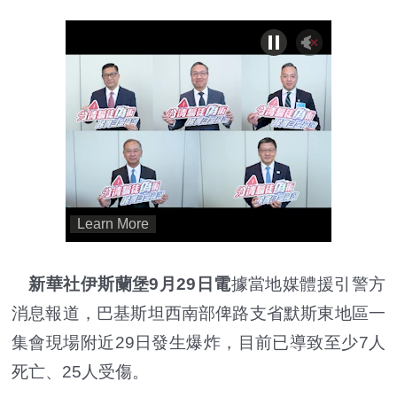
新華社伊斯蘭堡9月29日電
據當地媒體援引警方
消息報道，巴基斯坦西南部俾路支省默斯東地區一
集會現場附近29日發生爆炸，目前已導致至少7人
死亡、25人受傷。