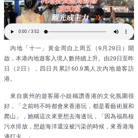
內地「十一」黃金周自上周五（9月29日）開
啟，本港內地遊客入境人數持續上升。由29日至昨
日（2日），四日共累計60.9萬人次內地遊客訪
港。
來自廣州的遊客羅小姐稱讚香港的文化氛圍很
好，「之前時不時都會來香港玩，都是看藝術展和
爬山」，她稱這次來更想去海邊玩，「因為福島核
污水排放，想趁海洋還沒被污染的時候，來香港海
邊打卡。」