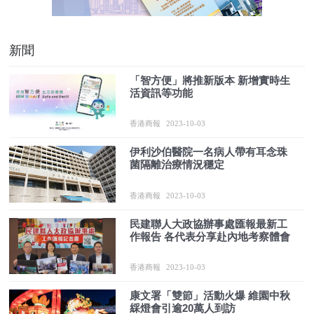
新聞
「智方便」將推新版本 新增實時生
活資訊等功能
香港商報
2023-10-03
伊利沙伯醫院一名病人帶有耳念珠
菌隔離治療情況穩定
香港商報
2023-10-03
民建聯人大政協辦事處匯報最新工
作報告 各代表分享赴內地考察體會
香港商報
2023-10-03
康文署「雙節」活動火爆 維園中秋
綵燈會引逾20萬人到訪