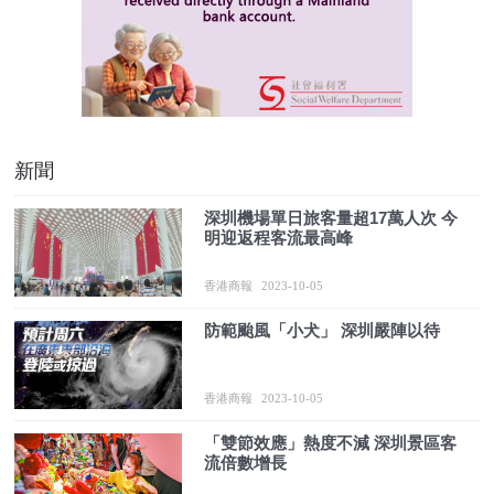
新聞
深圳機場單日旅客量超17萬人次 今
明迎返程客流最高峰
香港商報
2023-10-05
防範颱風「小犬」 深圳嚴陣以待
香港商報
2023-10-05
「雙節效應」熱度不減 深圳景區客
流倍數增長