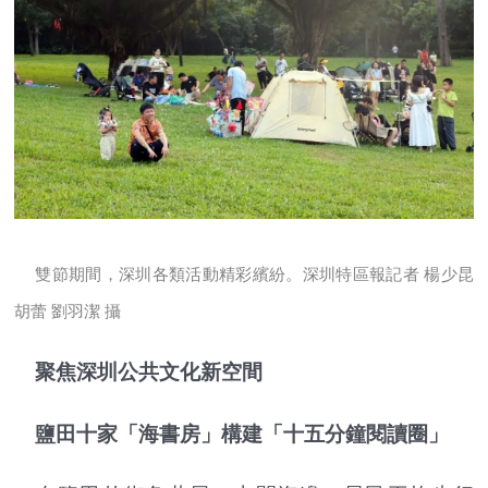
雙節期間，深圳各類活動精彩繽紛。深圳特區報記者 楊少昆
胡蕾 劉羽潔 攝
聚焦深圳公共文化新空間
鹽田十家「海書房」構建「十五分鐘閱讀圈」