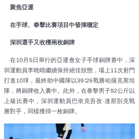
聚焦亞運
在手球、拳擊比賽項目中發揮穩定
深圳選手又收穫兩枚銅牌
在10月5日舉行的亞運會女子手球銅牌賽中，深
圳運動員李曉晴繼續保持絕佳狀態，場上11次射門
打進10球，最終助中國隊以39∶26戰勝哈薩克斯坦
隊，將銅牌收入囊中。此外，在拳擊男子92公斤以
上級比賽中，深圳運動員巴依克吾孜·達那別克戰
勝對手，同樣獲得一枚銅牌。