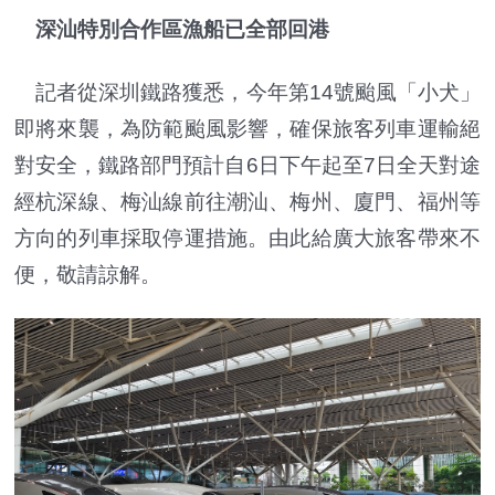
深汕特別合作區漁船已全部回港
記者從深圳鐵路獲悉，今年第14號颱風「小犬」
即將來襲，為防範颱風影響，確保旅客列車運輸絕
對安全，鐵路部門預計自6日下午起至7日全天對途
經杭深線、梅汕線前往潮汕、梅州、廈門、福州等
方向的列車採取停運措施。由此給廣大旅客帶來不
便，敬請諒解。