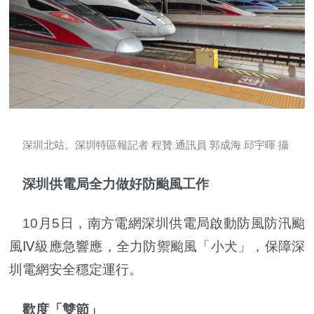
深圳北站。深圳特區報記者 程贊 通訊員 郭成海 邱宇暉 攝
深圳供電局全力做好防颱風工作
10月5日，南方電網深圳供電局啟動防風防汛颱
風Ⅳ級應急響應，全力防禦颱風「小犬」，保障深
圳電網安全穩定運行。
歡度「雙節」