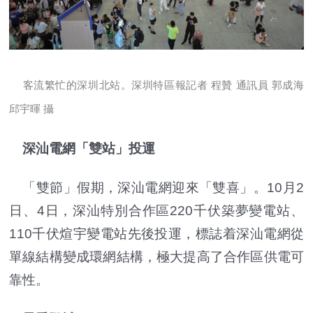
客流繁忙的深圳北站。深圳特區報記者 程贊 通訊員 郭成海
邱宇暉 攝
深汕電網「雙站」投運
「雙節」假期，深汕電網迎來「雙喜」。10月2
日、4日，深汕特別合作區220千伏築夢變電站、
110千伏煊宇變電站先後投運，標誌着深汕電網從
單線結構變成環網結構，極大提高了合作區供電可
靠性。