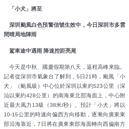
「小犬」將至
深圳颱風白色預警信號生效中，今日深圳市多雲
間晴局地陣雨
駕車途中遇雨 降速控距亮尾
今天是中秋、國慶假期第八天，返程高峰來臨。
記者從深圳市氣象台了解到，5日21時，颱風「小
犬」（颱風級）中心位於深圳以東約523公里（深
汕以東約428公里）的南海東北部海面上，中心附
近最大風力13級（38米/秒）。預計「小犬」將以
10-15公里的時速向偏西方向移動，逐漸向廣東東
部沿海靠近，7日將在廣東東部海面轉向西偏南方