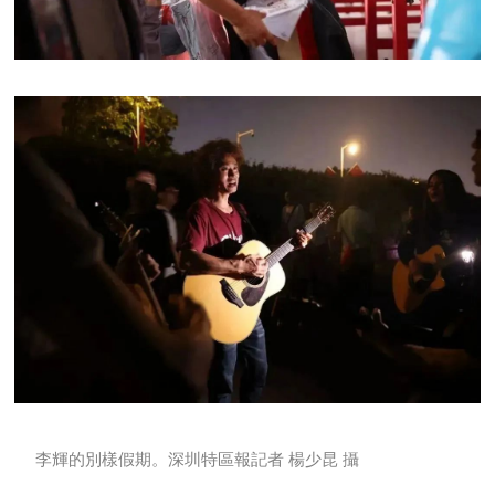
李輝的別樣假期。深圳特區報記者 楊少昆 攝