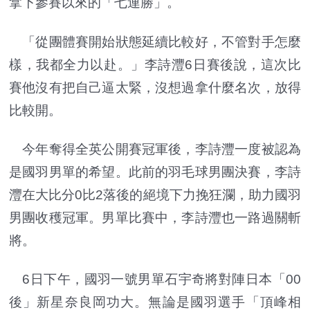
拿下參賽以來的「七連勝」。
「從團體賽開始狀態延續比較好，不管對手怎麼
樣，我都全力以赴。」李詩灃6日賽後說，這次比
賽他沒有把自己逼太緊，沒想過拿什麼名次，放得
比較開。
今年奪得全英公開賽冠軍後，李詩灃一度被認為
是國羽男單的希望。此前的羽毛球男團決賽，李詩
灃在大比分0比2落後的絕境下力挽狂瀾，助力國羽
男團收穫冠軍。男單比賽中，李詩灃也一路過關斬
將。
6日下午，國羽一號男單石宇奇將對陣日本「00
後」新星奈良岡功大。無論是國羽選手「頂峰相