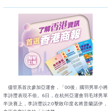
儘管系首次參加亞運會，「00後」國羽男單小將
李詩灃表現不俗。6日，在杭州亞運會羽毛球男單
半決賽上，李詩灃以2:0擊敗印度名將普蘭諾伊，