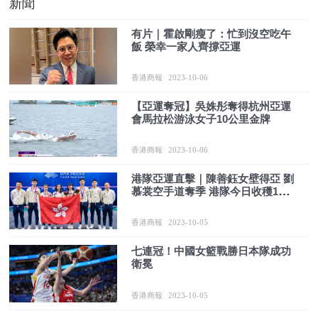
新聞
有片｜霍啟剛瘦了：忙到沒空吃午
飯 榮幸一家人齊撐亞運
香港商報
2023-10-06
【亞運奪冠】吳姝彤奪得杭州亞運
會馬拉松游泳女子10公里金牌
香港商報
2023-10-06
港隊亞運直擊｜陳善鈺女壁得亞 劉
慕裳空手道奪季 港隊今日收穫1銀1
銅
香港商報
2023-10-05
七連冠！中國女籃戰勝日本隊成功
衛冕
香港商報
2023-10-05