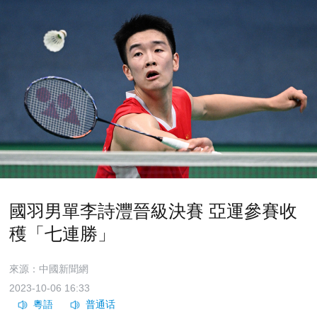
國羽男單李詩灃晉級決賽 亞運參賽收
穫「七連勝」
來源：中國新聞網
2023-10-06 16:33