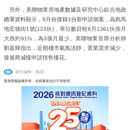
另外，美聯物業房地產數據及研究中心綜合地政
總署資料顯示，9月份僅錄1份新申請個案，為跑馬
地宏德街1號(123伙)，單位數目較8月1361伙按月
大跌約91%，為3個月最少。美聯物業首席分析師
劉嘉輝指出，近期樓市氣氛淡靜，置業需求減少，
發展商減慢申請預售樓花。
責任編輯：楊眉
香港商報版權所有，未經書面允許不得使用。