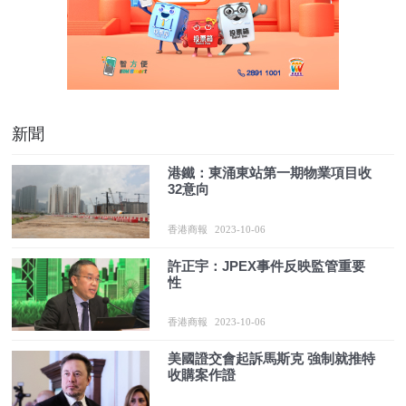
新聞
港鐵：東涌東站第一期物業項目收
32意向
香港商報
2023-10-06
許正宇：JPEX事件反映監管重要
性
香港商報
2023-10-06
美國證交會起訴馬斯克 強制就推特
收購案作證