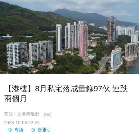
【港樓】8月私宅落成量錄97伙 連跌
兩個月
來源：香港商報網
原創
2023-10-06 22:31