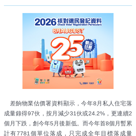
差餉物業估價署資料顯示，今年8月私人住宅落
成量錄得97伙，按月減少31伙或24.2%，更連續2
個月下跌，創今年5月後新低。而今年首8個月暫累
計有7781個單位落成，只完成全年目標落成量