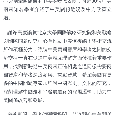
心分別牽頭組織的中美學者代表團，向近30位中美
兩國知名學者介紹了中美關係近況及中方政策立
場。
謝鋒高度讚賞北京大學國際戰略研究院和美戰略
與國際問題研究中心為推動中美恢復線下學術交流
所作積極努力，強調中美兩國智庫和學者之間的交
流交往一直在促進中美相互理解方面發揮着重要作
用，找到新時期中美兩國正確相處之道同樣需要兩
國智庫和學者深度參與、貢獻智慧。希望美國有更
多的中國問題專家加強對中國歷史、文化的研究，
深刻理解中國走和平發展道路的深層邏輯，助力中
美關係改善和發展。
座談期間，學者們踴躍提問，普遍關心中美關係