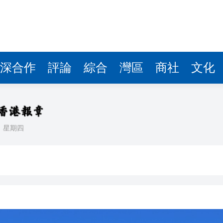
據見證文儒沉香從傳統邁向現代
察團來瓊考察
費約18億元
深合作
評論
綜合
灣區
商社
文化
.58萬億 利潤總額近936億
讀新玩法
理黎智英求情 罪證如山豈能妄想輕判
日
星期四
災獨立委員會工作 李家超暫停3項公職委任
據見證文儒沉香從傳統邁向現代
察團來瓊考察
費約18億元