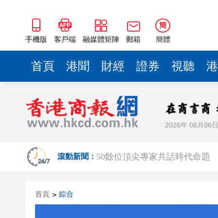
50餘位頂尖專家共話時代命題
海南澄邁文儒煥新升級 五組數
簡
梁振英率港區全國政協委員考
手機版
客戶端
融媒體矩陣
郵箱
簡體
2025年海南儋州以舊換新帶動消
首頁
港聞
財經
證券
視聽
港
山東26戶省屬國企去年合計營收2
瀋陽鐵西校園閱讀活動解鎖閱
黎智英案｜吳良好：依法公正處
2026年 08月06
騰出更多時間專注做好宏福苑火
50餘位頂尖專家共話時代命題
滾動新聞：
海南澄邁文儒煥新升級 五組數
首頁
綜合
>
梁振英率港區全國政協委員考
2025年海南儋州以舊換新帶動消