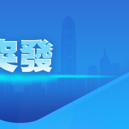
.58萬億 利潤總額近936億
讀新玩法
理黎智英求情 罪證如山豈能妄想輕判
災獨立委員會工作 李家超暫停3項公職委任
據見證文儒沉香從傳統邁向現代
察團來瓊考察
費約18億元
.58萬億 利潤總額近936億
讀新玩法