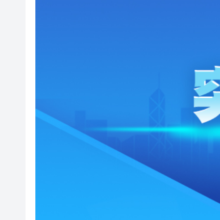
山東26戶省屬國企去年合計營收2
瀋陽鐵西校園閱讀活動解鎖閱
黎智英案｜吳良好：依法公正處
騰出更多時間專注做好宏福苑火
50餘位頂尖專家共話時代命題
海南澄邁文儒煥新升級 五組數
梁振英率港區全國政協委員考
2025年海南儋州以舊換新帶動消
山東26戶省屬國企去年合計營收2
瀋陽鐵西校園閱讀活動解鎖閱