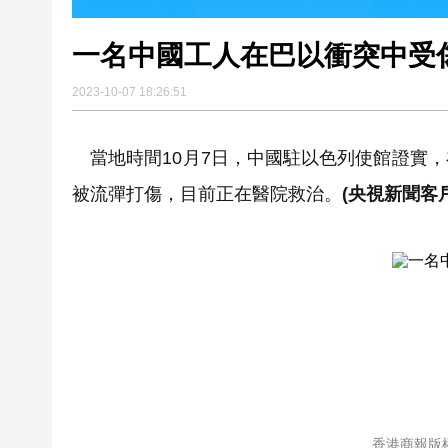
一名中國工人在巴以衝突中受
2023-10-07 18:26:51
當地時間10月7日，中國駐以色列使館證實
被流彈打傷，目前正在醫院救治。
(央視新聞客
香港商報版