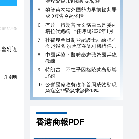
濃煙影響九旬婦離家暫避
黎智英勾結外國勢力早前被判罪
成 9被告今起求情
有片丨特朗普發文稱自己是委內
新聞客戶端
瑞拉代總統 上任時間2026年1月
社福界全日制登記護士訓練課程
今起報名 須承諾在認可機構任職
凱隆附近
至少三年
中國乒協：擬聘秦志戩為國乒總
教練
特朗普：不在乎因格陵蘭島影響
北約
：
朱劍明
公營醫療收費改革首周成效顯現
急症室非緊急求診降18%
香港商報PDF