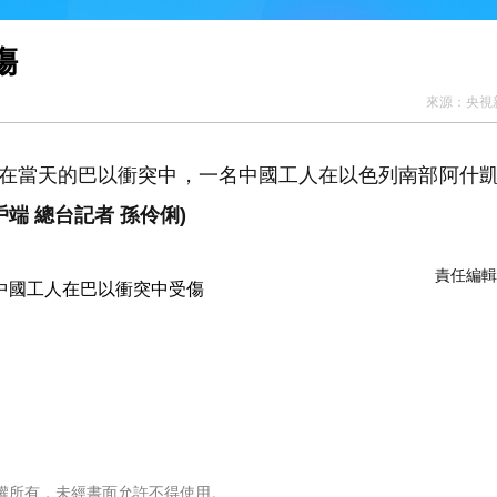
傷
來源：
央視
，在當天的巴以衝突中，一名中國工人在以色列南部阿什
戶端 總台記者 孫伶俐)
責任編輯
權所有，未經書面允許不得使用。