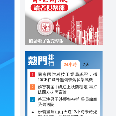
20:40
20:39
21:08
21:04
20:55
20:42
24小時
7天
20:42
國家國防科技工業局認證：殲
10CE在國外無傷擊落多架戰機
20:41
黎智英案 | 黎庭上狀態穩定 再打
20:40
破西方抹黑言論
將軍澳男子涉襲警被捕 警員臉腳
20:39
受傷送院
粉嶺畫眉山山火逾12小時未救熄