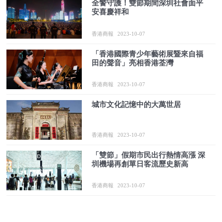
全警守護！雙節期間深圳社會面平
安喜慶祥和
香港商報
2023-10-07
「香港國際青少年藝術展暨來自福
田的聲音」亮相香港荃灣
香港商報
2023-10-07
城市文化記憶中的大萬世居
香港商報
2023-10-07
「雙節」假期市民出行熱情高漲 深
圳機場再創單日客流歷史新高
香港商報
2023-10-07